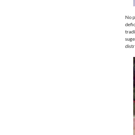
No p
defi
trad
suge
dist