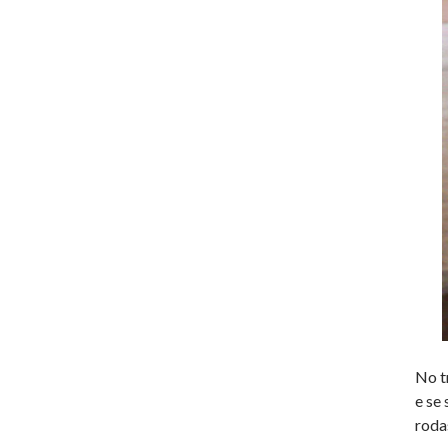
No t
e se
roda