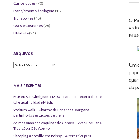
Curiosidades
(70)
Planejamento de viagem
(18)
Transportes
(48)
O Pa
Usos e Costumes
(26)
visi
Utilidade
(21)
Muse
ARQUIVOS
Um d
Arquivos
popu
quar
MAIS RECENTES
do p
Museu San Gimignano 1300 – Para conhecer a cidade
tal e qual na Idade Média
Woburn walk – Charme da Londres Georgiana
pertinho das estações de trens
As madonas das esquinas de Gênova – Arte Popular e
Tradição a Céu Aberto
Shopping Aéroville em Roissy – Alternativa para