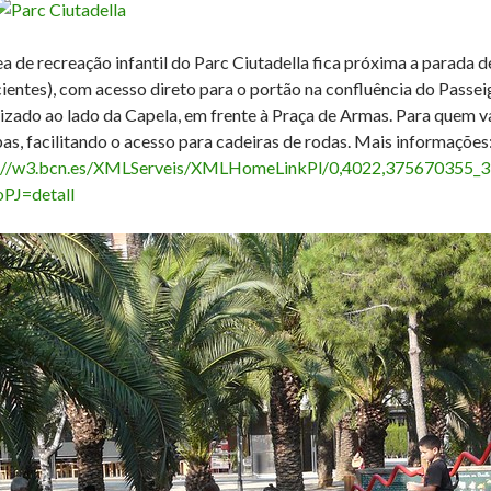
ea de recreação infantil do Parc Ciutadella fica próxima a parada
cientes), com acesso direto para o portão na confluência do Pass
lizado ao lado da Capela, em frente à Praça de Armas. Para quem v
as, facilitando o acesso para cadeiras de rodas. Mais informações
://w3.bcn.es/XMLServeis/XMLHomeLinkPl/0,4022,375670355_3
oPJ=detall