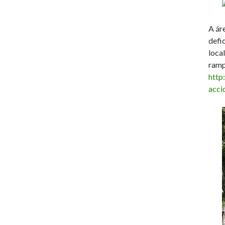
A ár
defi
loca
ramp
http
acci