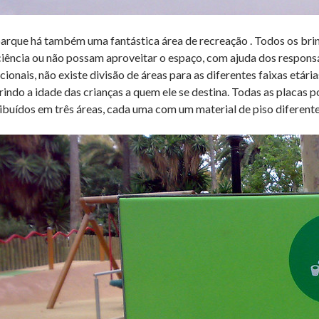
arque há também uma fantástica área de recreação . Todos os bri
ciência ou não possam aproveitar o espaço, com ajuda dos respons
icionais, não existe divisão de áreas para as diferentes faixas etá
rindo a idade das crianças a quem ele se destina. Todas as placas
ribuídos em três áreas, cada uma com um material de piso diferente