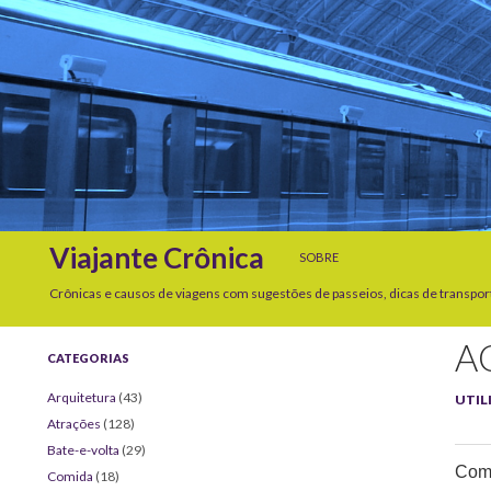
SKIP TO CONTENT
Search
Viajante Crônica
SOBRE
Crônicas e causos de viagens com sugestões de passeios, dicas de transpor
A
CATEGORIAS
Arquitetura
(43)
UTIL
Atrações
(128)
Bate-e-volta
(29)
Comp
Comida
(18)