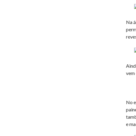
Na á
perm
reve
Aind
vem 
No e
pain
tamb
e ma