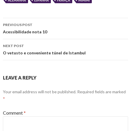
ALEMANHA
ESPANHA
FRANÇA
MIMIMI
Post
PREVIOUS POST
navigation
Acessibilidade nota 10
NEXT POST
O vetusto e conveniente túnel de Istambul
LEAVE A REPLY
Your email address will not be published.
Required fields are marked
*
Comment
*