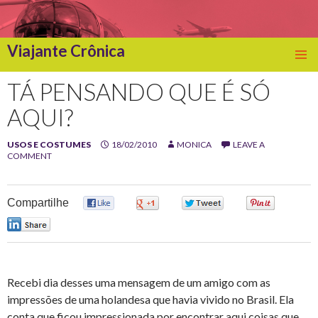
Viajante Crônica
SKIP
TO
TÁ PENSANDO QUE É SÓ
CONTENT
AQUI?
USOS E COSTUMES
18/02/2010
MONICA
LEAVE A
COMMENT
Compartilhe
0
0
0
0
0
Recebi dia desses uma mensagem de um amigo com as
impressões de uma holandesa que havia vivido no Brasil. Ela
conta que ficou impressionada por encontrar aqui coisas que