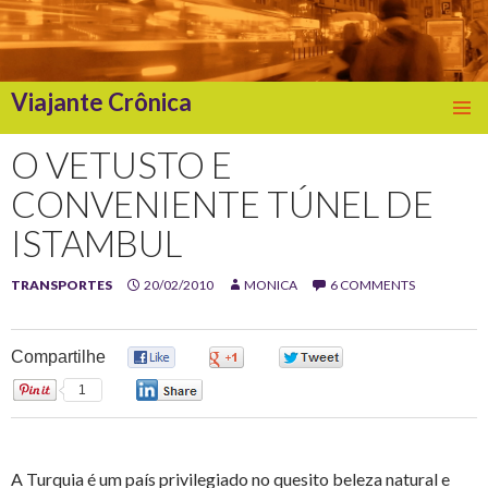
Viajante Crônica
SKIP
TO
O VETUSTO E
CONTENT
CONVENIENTE TÚNEL DE
ISTAMBUL
TRANSPORTES
20/02/2010
MONICA
6 COMMENTS
Compartilhe
0
0
0
1
0
A Turquia é um país privilegiado no quesito beleza natural e