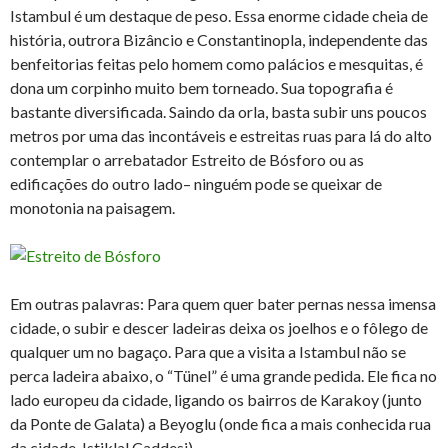
Istambul é um destaque de peso. Essa enorme cidade cheia de
história, outrora Bizâncio e Constantinopla, independente das
benfeitorias feitas pelo homem como palácios e mesquitas, é
dona um corpinho muito bem torneado. Sua topografia é
bastante diversificada. Saindo da orla, basta subir uns poucos
metros por uma das incontáveis e estreitas ruas para lá do alto
contemplar o arrebatador Estreito de Bósforo ou as
edificações do outro lado– ninguém pode se queixar de
monotonia na paisagem.
Em outras palavras: Para quem quer bater pernas nessa imensa
cidade, o subir e descer ladeiras deixa os joelhos e o fôlego de
qualquer um no bagaço. Para que a visita a Istambul não se
perca ladeira abaixo, o “Tünel” é uma grande pedida. Ele fica no
lado europeu da cidade, ligando os bairros de Karakoy (junto
da Ponte de Galata) a Beyoglu (onde fica a mais conhecida rua
da cidade, Istiklal Caddesi).