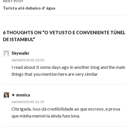
NEXT POST
Turista até debaixo d’ água
6 THOUGHTS ON “O VETUSTO E CONVENIENTE TÚNEL
DE ISTAMBUL”
Skywalkr
04/04/2010 AT 20:50
I read about it some days ago in another blog and the main
things that you mention here are very similar
monica
04/04/2010 AT 22:19
Obrigada. Isso dá credibilidade ao que escrevo, e prova
que minha memória ainda funciona.