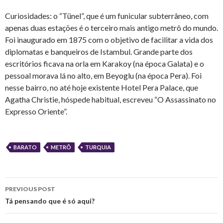
Curiosidades: o “Tünel”, que é um funicular subterrâneo, com
apenas duas estações é o terceiro mais antigo metrô do mundo.
Foi inaugurado em 1875 com o objetivo de facilitar a vida dos
diplomatas e banqueiros de Istambul. Grande parte dos
escritórios ficava na orla em Karakoy (na época Galata) e o
pessoal morava lá no alto, em Beyoglu (na época Pera). Foi
nesse bairro, no até hoje existente Hotel Pera Palace, que
Agatha Christie, hóspede habitual, escreveu “O Assassinato no
Expresso Oriente”.
BARATO
METRÔ
TURQUIA
Post
PREVIOUS POST
navigation
Tá pensando que é só aqui?