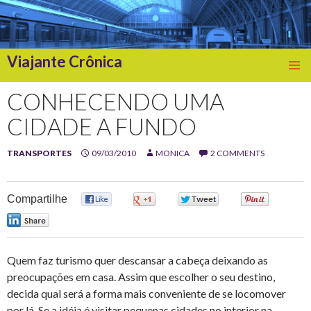
Viajante Crônica
SKIP
TO
CONHECENDO UMA
CONTENT
CIDADE A FUNDO
TRANSPORTES
09/03/2010
MONICA
2 COMMENTS
Compartilhe
0
0
0
0
0
Quem faz turismo quer descansar a cabeça deixando as
preocupações em casa. Assim que escolher o seu destino,
decida qual será a forma mais conveniente de se locomover
por lá. Se a idéia é visitar pequenas cidades no interior na