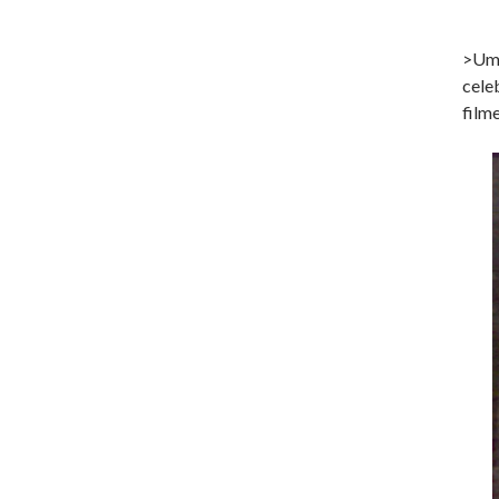
>Uma
cele
film