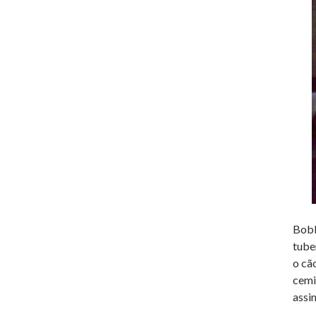
Bobb
tube
o cã
cemi
assi