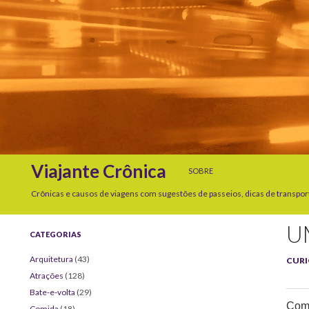
SKIP TO CONTENT
Search
Viajante Crônica
SOBRE
Crônicas e causos de viagens com sugestões de passeios, dicas de transpor
U
CATEGORIAS
Arquitetura
(43)
CURI
Atrações
(128)
Bate-e-volta
(29)
Comp
Comida
(18)