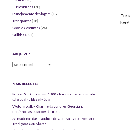
Curiosidades
(70)
Planejamento de viagem
(18)
Turi
Transportes
(48)
heró
Usos e Costumes
(26)
Utilidade
(21)
ARQUIVOS
Arquivos
MAIS RECENTES
Museu San Gimignano 1300 – Para conhecer a cidade
tal e qual na Idade Média
Woburn walk – Charme da Londres Georgiana
pertinho das estações de trens
As madonas das esquinas de Gênova – Arte Popular e
Tradição a Céu Aberto