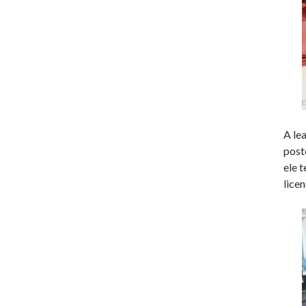
A le
post
ele 
lice