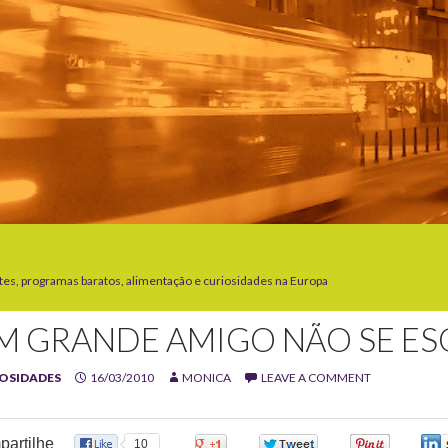
tes, programas baratos, alimentação e curiosidades na Europa
M GRANDE AMIGO NÃO SE ES
OSIDADES
16/03/2010
MONICA
LEAVE A COMMENT
artilhe
10
0
0
0