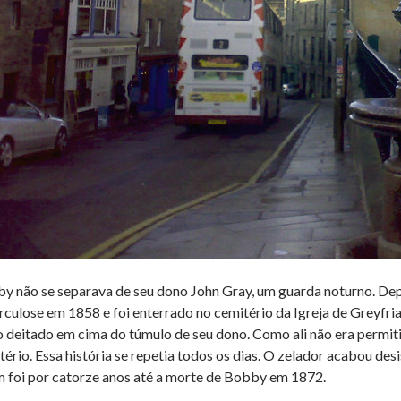
y não se separava de seu dono John Gray, um guarda noturno. Depo
rculose em 1858 e foi enterrado no cemitério da Igreja de Greyfri
o deitado em cima do túmulo de seu dono. Como ali não era permiti
tério. Essa história se repetia todos os dias. O zelador acabou des
m foi por catorze anos até a morte de Bobby em 1872.