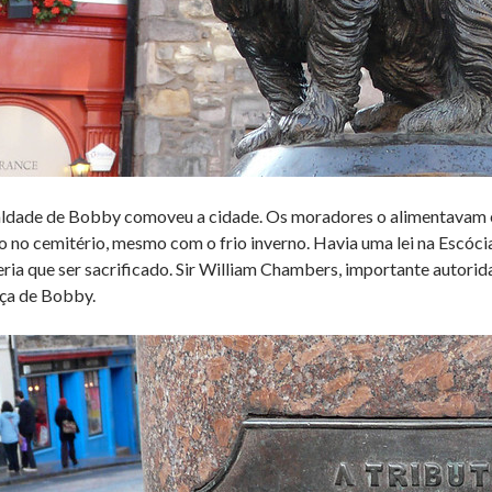
aldade de Bobby comoveu a cidade. Os moradores o alimentavam e 
o no cemitério, mesmo com o frio inverno. Havia uma lei na Escóci
teria que ser sacrificado. Sir William Chambers, importante autori
nça de Bobby.