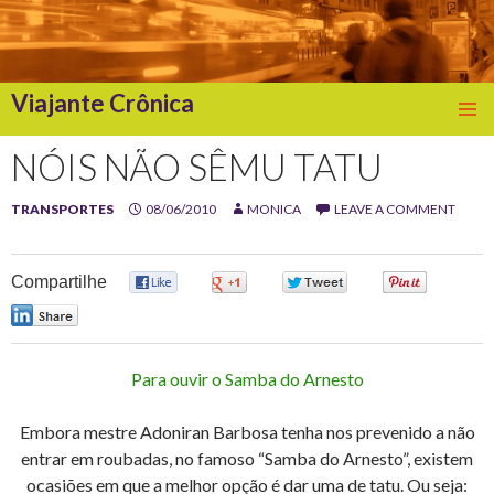
Viajante Crônica
SKIP
TO
NÓIS NÃO SÊMU TATU
CONTENT
TRANSPORTES
08/06/2010
MONICA
LEAVE A COMMENT
Compartilhe
0
0
0
0
0
Para ouvir o Samba do Arnesto
Embora mestre Adoniran Barbosa tenha nos prevenido a não
entrar em roubadas, no famoso “Samba do Arnesto”, existem
ocasiões em que a melhor opção é dar uma de tatu. Ou seja: