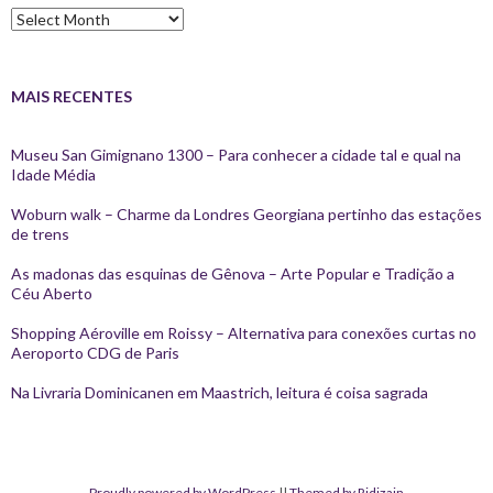
Arquivos
MAIS RECENTES
Museu San Gimignano 1300 – Para conhecer a cidade tal e qual na
Idade Média
Woburn walk – Charme da Londres Georgiana pertinho das estações
de trens
As madonas das esquinas de Gênova – Arte Popular e Tradição a
Céu Aberto
Shopping Aéroville em Roissy – Alternativa para conexões curtas no
Aeroporto CDG de Paris
Na Livraria Dominicanen em Maastrich, leitura é coisa sagrada
Proudly powered by WordPress
||
Themed by Ridizain