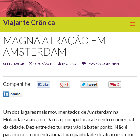
Viajante Crônica
SKIP
TO
MAGNA ATRAÇÃO EM
CONTENT
AMSTERDAM
UTILIDADE
01/07/2010
MONICA
LEAVE A COMMENT
Compartilhe
0
0
0
0
0
Um dos lugares mais movimentados de Amsterdam na
Holanda é a área do Dam, a principal praça e centro comercial
da cidade. Dez entre dez turistas vão lá bater ponto. Não é
para menos: concentra uma boa quantidade de atrações como