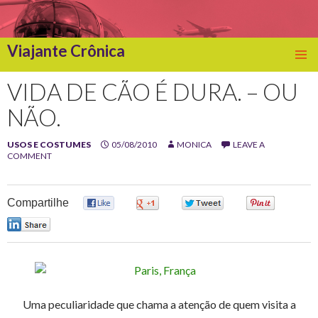
Viajante Crônica
SKIP
TO
VIDA DE CÃO É DURA. – OU
CONTENT
NÃO.
USOS E COSTUMES
05/08/2010
MONICA
LEAVE A
COMMENT
Compartilhe
0
0
0
0
0
Uma peculiaridade que chama a atenção de quem visita a