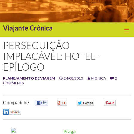
Viajante Crônica
SKIP
TO
PERSEGUIÇÃO
CONTENT
IMPLACÁVEL: HOTEL–
EPÍLOGO
PLANEJAMENTO DE VIAGEM
24/08/2010
MONICA
2
COMMENTS
Compartilhe
0
0
0
0
0