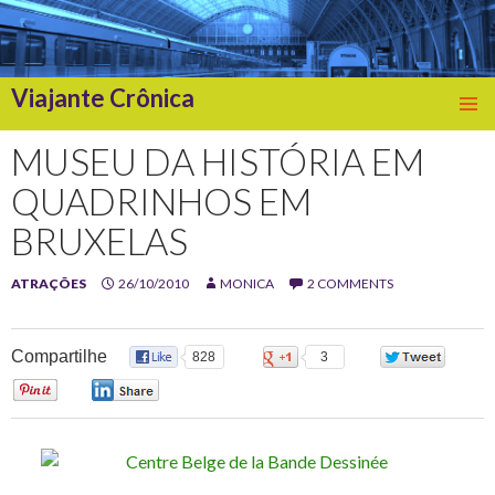
Viajante Crônica
SKIP
TO
MUSEU DA HISTÓRIA EM
CONTENT
QUADRINHOS EM
BRUXELAS
ATRAÇÕES
26/10/2010
MONICA
2 COMMENTS
Compartilhe
828
3
0
0
0