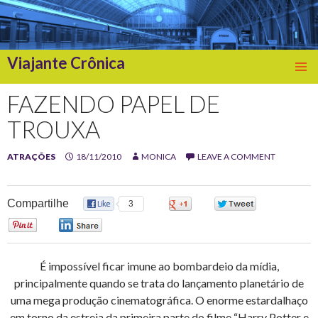
Viajante Crônica
SKIP
TO
FAZENDO PAPEL DE
CONTENT
TROUXA
ATRAÇÕES
18/11/2010
MONICA
LEAVE A COMMENT
Compartilhe
3
0
0
0
0
É impossível ficar imune ao bombardeio da mídia,
principalmente quando se trata do lançamento planetário de
uma mega produção cinematográfica. O enorme estardalhaço
em torno da estreia da primeira parte do filme “Harry Potter e