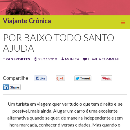
Viajante Crônica
SKIP
TO
POR BAIXO TODO SANTO
CONTENT
AJUDA
TRANSPORTES
25/11/2010
MONICA
LEAVE A COMMENT
Compartilhe
0
0
0
0
0
Um turista em viagem quer ver tudo o que tem direito e, se
possível, mais ainda. Alugar um carro é uma excelente
alternativa quando se quer, de maneira independente e sem
hora marcada, conhecer diversas cidades. Mas quando o