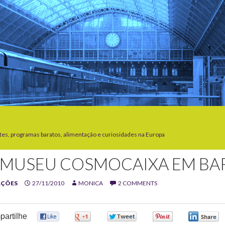
tes, programas baratos, alimentação e curiosidades na Europa
 MUSEU COSMOCAIXA EM BA
AÇÕES
27/11/2010
MONICA
2 COMMENTS
artilhe
0
0
0
0