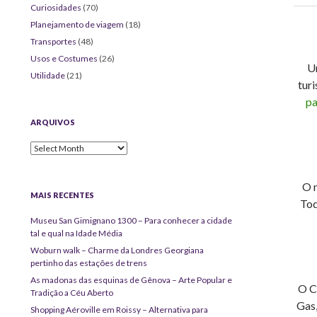
Curiosidades
(70)
Planejamento de viagem
(18)
Transportes
(48)
Usos e Costumes
(26)
Um
Utilidade
(21)
turi
pa
ARQUIVOS
Arquivos
O 
MAIS RECENTES
Tod
Museu San Gimignano 1300 – Para conhecer a cidade
tal e qual na Idade Média
Woburn walk – Charme da Londres Georgiana
pertinho das estações de trens
As madonas das esquinas de Gênova – Arte Popular e
O C
Tradição a Céu Aberto
Gas,
Shopping Aéroville em Roissy – Alternativa para