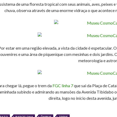
sistema de uma floresta tropical com seus animais, aves, peixes e 
chuva, observa através de uma enorme vidraça o que acontece no
Por estar em uma região elevada, a vista da cidade é espetacular. 
souvenires e uma área de piquenique com mesinhas e dois jardins.
meteorologia e astro
ra chegar lá, pegue o trem da
FGC linha 7
que sai da Plaça de Cat
aminhada subindo e admirando as mansões da Avenida Tibidabo ou 
direita, logo no início desta avenida, j
RATO
BARCELONA
ÔNIBUS
TRENS