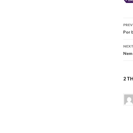
Po
PREV
na
Por 
NEXT
Nem 
2 T