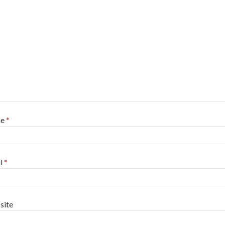
me
*
l
*
site