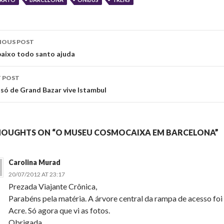
st
IOUS POST
vigation
baixo todo santo ajuda
 POST
só de Grand Bazar vive Istambul
HOUGHTS ON “O MUSEU COSMOCAIXA EM BARCELONA”
Carolina Murad
20/07/2012 AT 23:17
Prezada Viajante Crônica,
Parabéns pela matéria. A árvore central da rampa de acesso fo
Acre. Só agora que vi as fotos.
Obrigada,