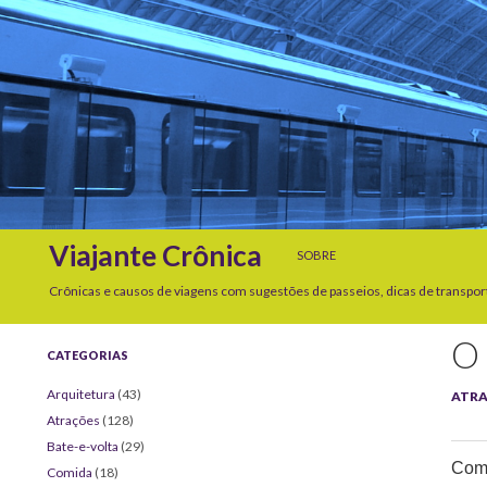
SKIP TO CONTENT
Search
Viajante Crônica
SOBRE
Crônicas e causos de viagens com sugestões de passeios, dicas de transpor
O
CATEGORIAS
Arquitetura
(43)
ATR
Atrações
(128)
Bate-e-volta
(29)
Comp
Comida
(18)