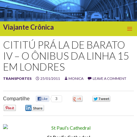
Viajante Crônica
SKIP
TO
CITITÚ PRÁ LA DE BARATO
CONTENT
IV – O ÔNIBUS DA LINHA 15
EM LONDRES
TRANSPORTES
25/01/2011
MONICA
LEAVE A COMMENT
Compartilhe
3
0
0
0
0