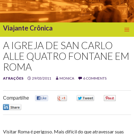
Viajante Crônica
SKIP
TO
A IGREJA DE SAN CARLO
CONTENT
ALLE QUATRO FONTANE EM
ROMA
ATRAÇÕES
29/03/2011
MONICA
6 COMMENTS
Compartilhe
0
0
0
0
0
Visitar Roma é perigoso. Mais difícil do que atravessar suas