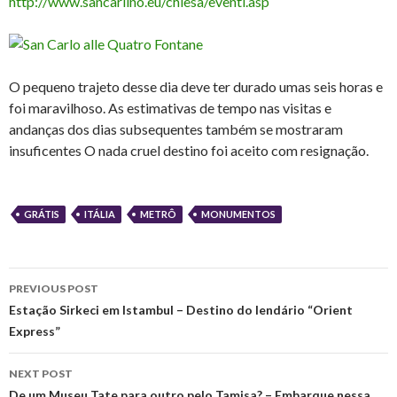
http://www.sancarlino.eu/chiesa/eventi.asp
O pequeno trajeto desse dia deve ter durado umas seis horas e
foi maravilhoso. As estimativas de tempo nas visitas e
andanças dos dias subsequentes também se mostraram
insuficentes O nada cruel destino foi aceito com resignação.
GRÁTIS
ITÁLIA
METRÔ
MONUMENTOS
Post
PREVIOUS POST
navigation
Estação Sirkeci em Istambul – Destino do lendário “Orient
Express”
NEXT POST
De um Museu Tate para outro pelo Tamisa? – Embarque nessa.