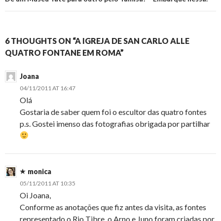
6 THOUGHTS ON “A IGREJA DE SAN CARLO ALLE
QUATRO FONTANE EM ROMA”
Joana
04/11/2011 AT 16:47
Olá
Gostaria de saber quem foi o escultor das quatro fontes
p.s. Gostei imenso das fotografias obrigada por partilhar
monica
05/11/2011 AT 10:35
Oi Joana,
Conforme as anotações que fiz antes da visita, as fontes
representado o Rio Tibre, o Arno e Juno foram criadas por