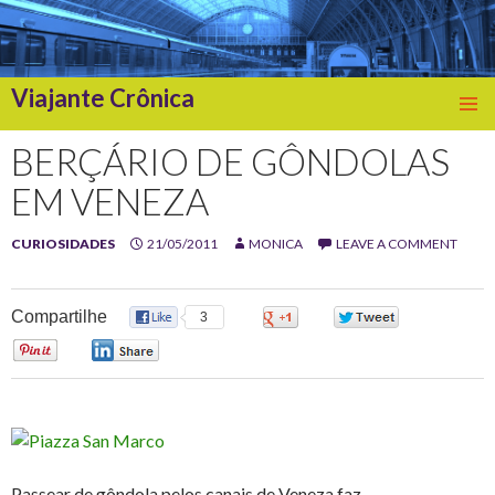
Viajante Crônica
SKIP
TO
BERÇÁRIO DE GÔNDOLAS
CONTENT
EM VENEZA
CURIOSIDADES
21/05/2011
MONICA
LEAVE A COMMENT
Compartilhe
3
0
0
0
0
Passear de gôndola pelos canais de Veneza faz