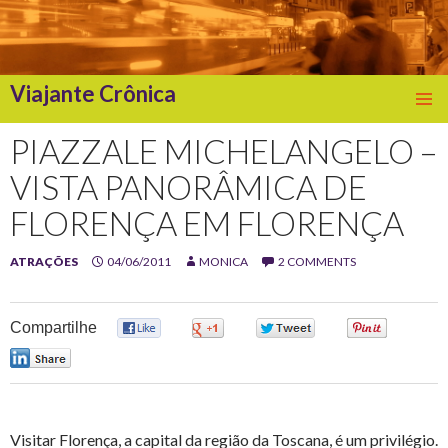
Viajante Crônica
SKIP
TO
PIAZZALE MICHELANGELO –
CONTENT
VISTA PANORÂMICA DE
FLORENÇA EM FLORENÇA
ATRAÇÕES
04/06/2011
MONICA
2 COMMENTS
Compartilhe
0
0
0
0
0
Visitar Florença, a capital da região da Toscana, é um privilégio.