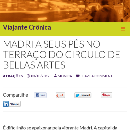
Viajante Crônica
SKIP
TO
MADRI A SEUS PÉS NO
CONTENT
TERRAÇO DO CIRCULO DE
BELLAS ARTES
ATRAÇÕES
03/10/2012
MONICA
LEAVE A COMMENT
Compartilhe
0
0
0
0
0
É difícil não se apaixonar pela vibrante Madri. A capital da