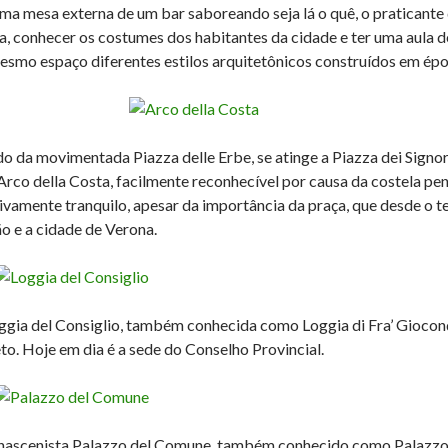
ma mesa externa de um bar saboreando seja lá o quê, o praticante
ia, conhecer os costumes dos habitantes da cidade e ter uma aula d
esmo espaço diferentes estilos arquitetônicos construídos em époc
do da movimentada Piazza delle Erbe, se atinge a Piazza dei Sig
Arco della Costa, facilmente reconhecível por causa da costela pen
tivamente tranquilo, apesar da importância da praça, que desde o
ão e a cidade de Verona.
ggia del Consiglio, também conhecida como Loggia di Fra’ Giocond
to. Hoje em dia é a sede do Conselho Provincial.
nascenista Palazzo del Comune, também conhecido como Palazzo d