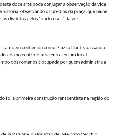
 desta doce arte pode conjugar a observação da vida
e história, observando os prédios da praça, que reune
as distintas pelos “poderosos” da vez.
nori, também conhecida como Piazza Dante, passando
durada no centro. E aí se entra em um local
 tempo dos romanos é ocupada por quem administra a
o foi a primeira construção renscentista na região do
ella Ragione, ou Palazzo del Mercato Vecchio,