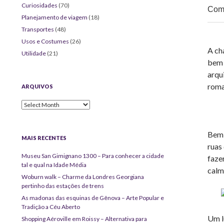
Curiosidades
(70)
Comp
Planejamento de viagem
(18)
Transportes
(48)
Usos e Costumes
(26)
A ch
Utilidade
(21)
bem 
arqu
roma
ARQUIVOS
Arquivos
Bem 
MAIS RECENTES
ruas
Museu San Gimignano 1300 – Para conhecer a cidade
faze
tal e qual na Idade Média
calm
Woburn walk – Charme da Londres Georgiana
pertinho das estações de trens
As madonas das esquinas de Gênova – Arte Popular e
Tradição a Céu Aberto
Um l
Shopping Aéroville em Roissy – Alternativa para