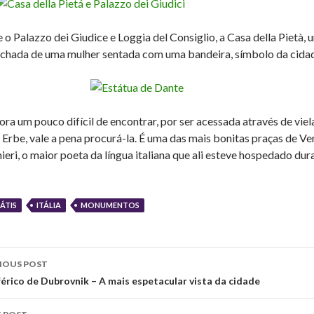
e o Palazzo dei Giudice e Loggia del Consiglio, a Casa della Pietà,
achada de uma mulher sentada com uma bandeira, símbolo da cida
ra um pouco difícil de encontrar, por ser acessada através de viel
e Erbe, vale a pena procurá-la. É uma das mais bonitas praças de 
ieri, o maior poeta da língua italiana que ali esteve hospedado dura
ÁTIS
ITÁLIA
MONUMENTOS
st
IOUS POST
vigation
férico de Dubrovnik – A mais espetacular vista da cidade