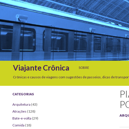
SKIP TO CONTENT
Search
Viajante Crônica
SOBRE
Crônicas e causos de viagens com sugestões de passeios, dicas de transpor
P
CATEGORIAS
P
Arquitetura
(43)
Atrações
(128)
ARQ
Bate-e-volta
(29)
Comida
(18)