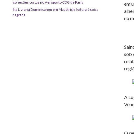
conexões curtas no Aeroporto CDG de Paris
em u
Na Livraria Dominicanen em Maastrich, leitura é coisa
alhe
sagrada
no m
Sain
sob 
rela
regi
A Lo
Vêne
O re