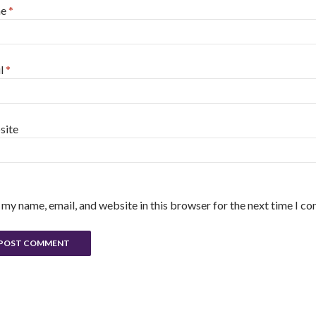
me
*
l
*
site
 my name, email, and website in this browser for the next time I c