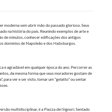
0
 ser moderna sem abrir mão do passado glorioso. Seus
 na história do país. Reunindo exemplos de arte e
tão de minutos, conhecer edificações dos antigos
 dos domínios de Napoleão e dos Habsburgos.
ca e agradável em qualquer época do ano. Percorrer as
ncantos, da mesma forma que seus moradores gostam de
, para ver e ser visto, tomar um “gelatto” ou sentar
soas.
rsão multidisciplinar, é a Piazza dei Signori. Sentado