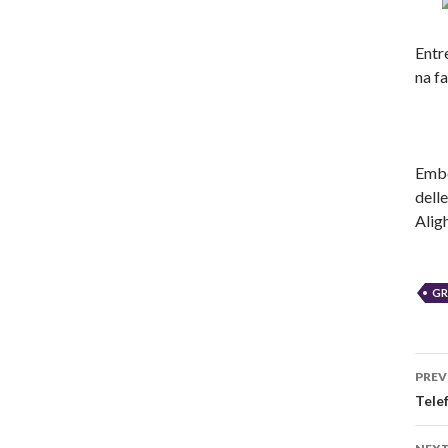
Entr
na f
Embo
dell
Aligh
GR
Po
PREV
na
Tele