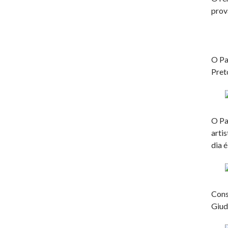
prov
O Pa
Pret
O Pa
arti
dia 
Cons
Giud