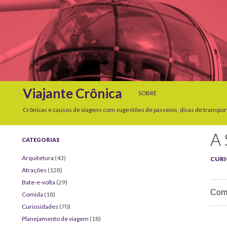
SKIP TO CONTENT
Search
Viajante Crônica
SOBRE
Crônicas e causos de viagens com sugestões de passeios, dicas de transpor
A
CATEGORIAS
Arquitetura
(43)
CURI
Atrações
(128)
Bate-e-volta
(29)
Comp
Comida
(18)
Curiosidades
(70)
Planejamento de viagem
(18)