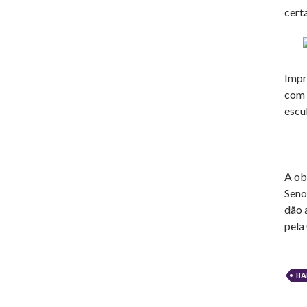
cert
Impr
com 
escu
A ob
Seno
dão 
pela
BA