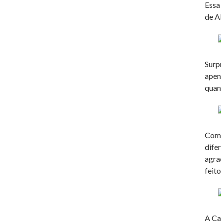
Essa
de A
Surp
apen
quan
Com 
dife
agra
feit
A Ca