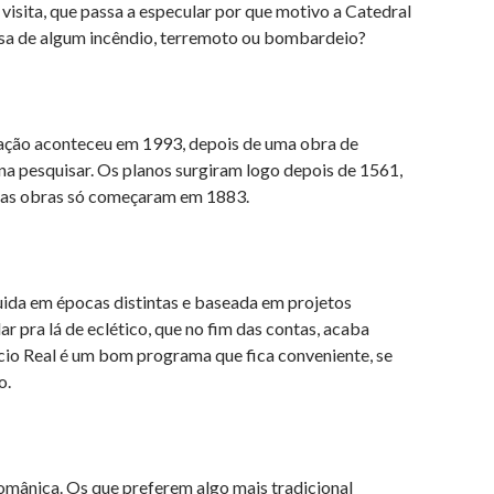
isita, que passa a especular por que motivo a Catedral
ausa de algum incêndio, terremoto ou bombardeio?
ação aconteceu em 1993, depois de uma obra de
ena pesquisar. Os planos surgiram logo depois de 1561,
s as obras só começaram em 1883.
uida em épocas distintas e baseada em projetos
ar pra lá de eclético, que no fim das contas, acaba
ácio Real é um bom programa que fica conveniente, se
o.
românica. Os que preferem algo mais tradicional