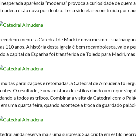
 inesperada aparência “moderna” provoca a curiosidade de quem a v
lmudena é tão nova por dentro: Teria sido ela reconstruída por c
reendentemente, a Catedral de Madri é nova mesmo – sua inaugur
as 110 anos. A história desta igreja é bem rocambolesca, vale a p
do a capital da Espanha foi transferida de Toledo para Madri, ma
muitas paralizações e retomadas, a Catedral de Almudena foi erg
rentes. O resultado, é uma mistura de estilos dando um toque singul
dando a todos as tribos. Combinar a visita da Catedral com o Pal
o em uma quarta feira, quando acontece a troca da guardado paláci
tedral ainda reserva mais uma surpresa: Sua cripta em estilo neor