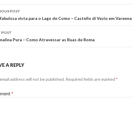
st
IOUS POST
vigation
fabulosa vista para o Lago de Como – Castello di Vezio em Varenna
 POST
nalina Pura – Como Atravessar as Ruas de Roma
VE A REPLY
email address will not be published.
Required fields are marked
*
ment
*