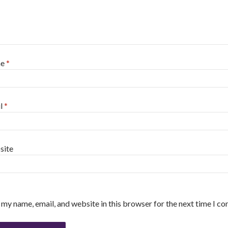
me
*
l
*
site
 my name, email, and website in this browser for the next time I c