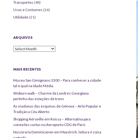
Transportes
(48)
Usos e Costumes
(26)
Utilidade
(21)
ARQUIVOS
Arquivos
MAIS RECENTES
Museu San Gimignano 1300 – Para conhecer a cidade
tal e qual na Idade Média
Woburn walk – Charme da Londres Georgiana
pertinho das estações de trens
As madonas das esquinas de Gênova – Arte Popular e
Tradição a Céu Aberto
Shopping Aéroville em Roissy – Alternativa para
conexões curtas no Aeroporto CDG de Paris
Na Livraria Dominicanen em Maastrich, leitura é coisa
sagrada