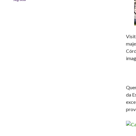
Visi
maje
Córd
imag
Quem
da E
exce
prov