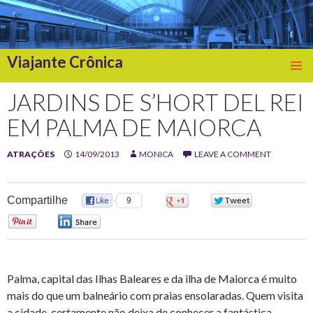
Viajante Crônica
SKIP
TO
JARDINS DE S’HORT DEL REI
CONTENT
EM PALMA DE MAIORCA
ATRAÇÕES
14/09/2013
MONICA
LEAVE A COMMENT
Compartilhe
9
0
0
0
0
Palma, capital das Ilhas Baleares e da ilha de Maiorca é muito
mais do que um balneário com praias ensolaradas. Quem visita
a cidade, certamente não deixa de conhecer a fantástica