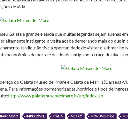
ições de vida.
seu Galata é grande e ainda que muitas legendas sejam apenas em
ser altamente instigante, a visita acaba demorando mais do que ini
echamento tardio, não tive a oportunidade de visitar o submarino
ista panorâmica do porto e da cidade antiga no terraço do nível sup
dereço do Galata Museo del Mare é Calata de Mari, 1(Darsena-Via
ena. Para informações pormenorizadas, horários e tipos de ingress
ulte:
http://www.galatamuseodelmare.it/jsp/index.jsp
BARCAÇÃO
IMPERDÍVEL
ITÁLIA
METRÔ
MONUMENTOS
MU