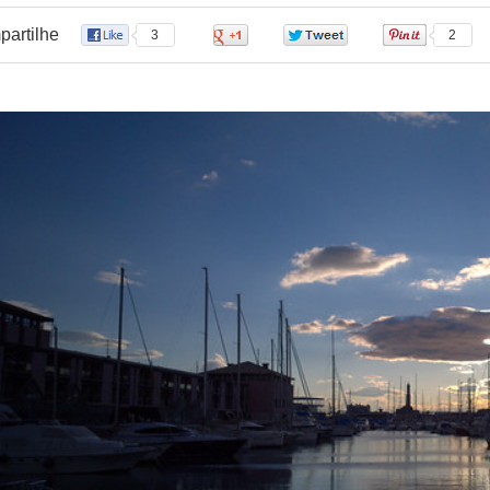
artilhe
3
0
0
2