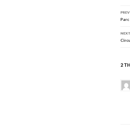
Po
PREV
na
Parc
NEXT
Circ
2 T