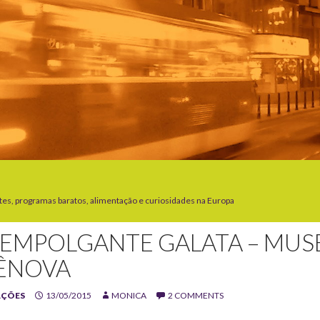
tes, programas baratos, alimentação e curiosidades na Europa
 EMPOLGANTE GALATA – MUS
ÊNOVA
AÇÕES
13/05/2015
MONICA
2 COMMENTS