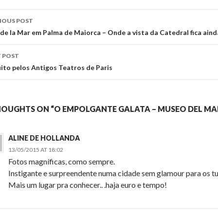
st
IOUS POST
vigation
 de la Mar em Palma de Maiorca – Onde a vista da Catedral fica aind
 POST
uito pelos Antigos Teatros de Paris
HOUGHTS ON “O EMPOLGANTE GALATA – MUSEO DEL MA
ALINE DE HOLLANDA
13/05/2015 AT 18:02
Fotos magníficas, como sempre.
Instigante e surpreendente numa cidade sem glamour para os tu
Mais um lugar pra conhecer.. .haja euro e tempo!