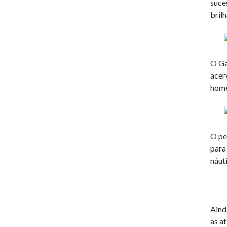
suce
bril
O Ga
acer
home
O pe
para
náut
Aind
as a