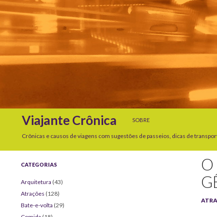
SKIP TO CONTENT
Search
Viajante Crônica
SOBRE
Crônicas e causos de viagens com sugestões de passeios, dicas de transpor
O
CATEGORIAS
G
Arquitetura
(43)
Atrações
(128)
ATR
Bate-e-volta
(29)
Comida
(18)