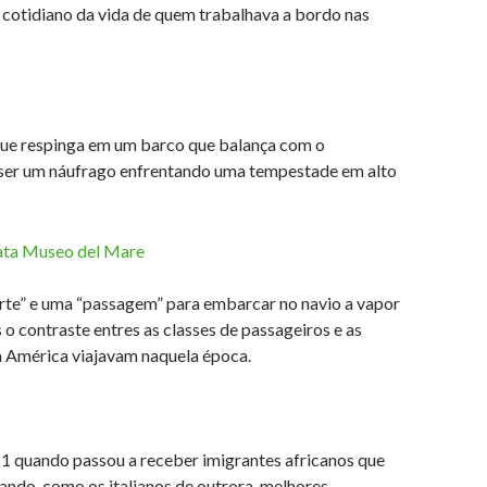
 cotidiano da vida de quem trabalhava a bordo nas
que respinga em um barco que balança com o
e ser um náufrago enfrentando uma tempestade em alto
orte” e uma “passagem” para embarcar no navio a vapor
o contraste entres as classes de passageiros e as
 a América viajavam naquela época.
 21 quando passou a receber imigrantes africanos que
ndo, como os italianos de outrora, melhores