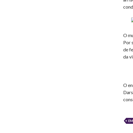
cond
O mu
Por 
de f
da v
O en
Dars
cons
EM