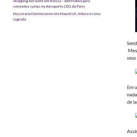
Shopping Aéroville em Roissy – Alternativa para
conexões curtas no Aeroporto CDG de Paris
Na Livraria Dominicanen em Maastrich, leitura é coisa
sagrada
Send
Mesm
seus
Em u
nada
de l
Assi