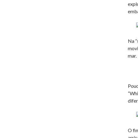
expl
emba
Na “
movi
mar.
Pouc
“Whi
dife
O fi
arri