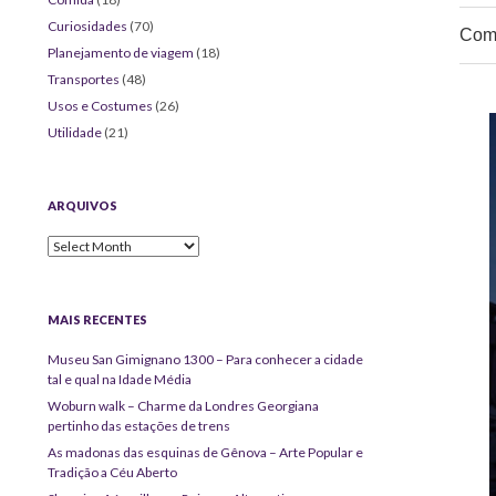
Curiosidades
(70)
Comp
Planejamento de viagem
(18)
Transportes
(48)
Usos e Costumes
(26)
Utilidade
(21)
ARQUIVOS
Arquivos
MAIS RECENTES
Museu San Gimignano 1300 – Para conhecer a cidade
tal e qual na Idade Média
Woburn walk – Charme da Londres Georgiana
pertinho das estações de trens
As madonas das esquinas de Gênova – Arte Popular e
Tradição a Céu Aberto