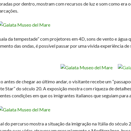
oradas por dentro, mostram com recursos de luz e som como era o
rcações.
sala da tempestade” com projetores em 4D, sons de vento e água 
mento das ondas, é possível passar por uma vívida experiência d
o antes de chegar ao último andar, o visitante recebe um “passap
te Star” do século 20. A exposição mostra com riqueza de detalhes 
rentes condições em que os imigrantes italianos que seguiam para
nal do percurso mostra a situação da imigração na Itália do século
scando suas vidas atravessam precariamente o Mediterrâneo, busca