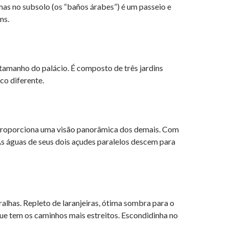
mas no subsolo (os “baños árabes”) é um passeio e
ns.
tamanho do palácio. É composto de três jardins
co diferente.
ue proporciona uma visão panorâmica dos demais. Com
As águas de seus dois açudes paralelos descem para
lhas. Repleto de laranjeiras, ótima sombra para o
 que tem os caminhos mais estreitos. Escondidinha no