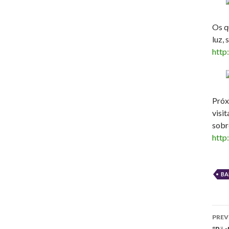
Os q
luz,
http
Próx
visi
sobr
http
BA
Po
PREV