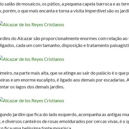
to salão de mosaicos, os pátios, a pequena capela barroca e as ter
, porém, o que mais encanta e torna a visita imperdível são os jardi
ardins do Alcazar são proporcionalmente enormes com relação ao 
rligados, cada um com tamanho, disposição e tratamento paisagísti
imeiro, na parte mais alta, que se atinge ao sair do palácio é o q
eiras e um enorme eucalipto, é ligado aos demais por escadarias. 
entar os lagos dos demais jardins.
gundo jardim que fica do lado esquerdo, acompanha as antigas mura
r, e diversos canteiros de rosas emoldurados por cercas vivas, é o
ro fica uma belíssima fonte mourisca.