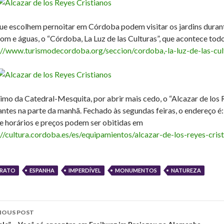
ue escolhem pernoitar em Córdoba podem visitar os jardins durante 
 som e águas, o “Córdoba, La Luz de las Culturas”, que acontece tod
://www.turismodecordoba.org/seccion/cordoba,-la-luz-de-las-cu
imo da Catedral-Mesquita, por abrir mais cedo, o “Alcazar de los
tantes na parte da manhã. Fechado às segundas feiras, o endereço é: 
e horários e preços podem ser obitidas em
://cultura.cordoba.es/es/equipamientos/alcazar-de-los-reyes-cris
RATO
ESPANHA
IMPERDÍVEL
MONUMENTOS
NATUREZA
st
IOUS POST