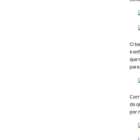
O te
é en
que 
para 
Corr
do q
por 