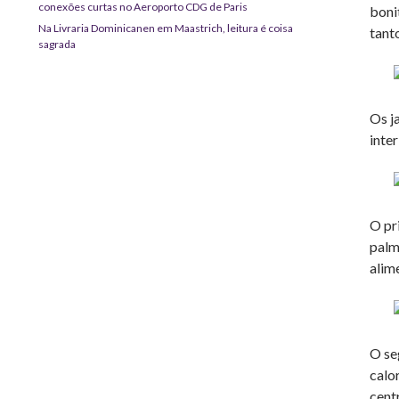
conexões curtas no Aeroporto CDG de Paris
boni
Na Livraria Dominicanen em Maastrich, leitura é coisa
tanto
sagrada
Os j
inte
O pr
palm
alim
O se
calo
cent