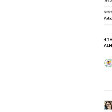
na
“Bäc
NEXT
Pala
4 T
ALH