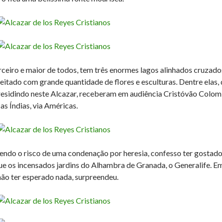
rceiro e maior de todos, tem três enormes lagos alinhados cruzados
feitado com grande quantidade de flores e esculturas. Dentre elas, 
residindo neste Alcazar, receberam em audiência Cristóvão Colom
as Índias, via Américas.
endo o risco de uma condenação por heresia, confesso ter gostado 
ue os incensados jardins do Alhambra de Granada, o Generalife. Em
não ter esperado nada, surpreendeu.