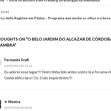
vigation
hle” – Você só encontra em Freiburg im Breisgau na Alemanha
 POST
zzo della Ragione em Pádua – Programa que enche os olhos e a boca
HOUGHTS ON “O BELO JARDIM DO ALCAZAR DE CÓRDOBA
AMBRA”
Fernanda Scafi
01/07/2015 AT 13:12
Eu adorei esse lugar!!! Nem tinha lido antes sobre lá e foi uma ó
Generalife claro! Os 3 são imperdíveis!!!
Monica
02/07/2015 AT 00:42