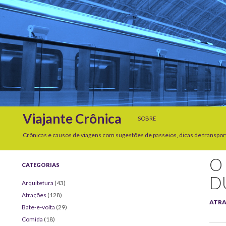
SKIP TO CONTENT
Search
Viajante Crônica
SOBRE
Crônicas e causos de viagens com sugestões de passeios, dicas de transpor
O
CATEGORIAS
D
Arquitetura
(43)
Atrações
(128)
ATR
Bate-e-volta
(29)
Comida
(18)