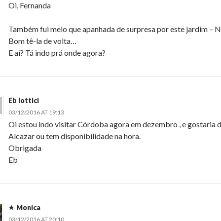
Oi, Fernanda
Também fui meio que apanhada de surpresa por este jardim – 
Bom tê-la de volta…
E aí? Tá indo prá onde agora?
Eb lottici
03/12/2016 AT 19:13
Oi estou indo visitar Córdoba agora em dezembro , e gostaria de
Alcazar ou tem disponibilidade na hora.
Obrigada
Eb
Monica
03/12/2016 AT 20:10