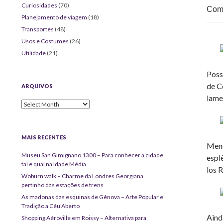
Curiosidades
(70)
Comp
Planejamento de viagem
(18)
Transportes
(48)
Usos e Costumes
(26)
Utilidade
(21)
Poss
de C
ARQUIVOS
lame
Arquivos
MAIS RECENTES
Meno
Museu San Gimignano 1300 – Para conhecer a cidade
espl
tal e qual na Idade Média
los 
Woburn walk – Charme da Londres Georgiana
pertinho das estações de trens
As madonas das esquinas de Gênova – Arte Popular e
Tradição a Céu Aberto
Aind
Shopping Aéroville em Roissy – Alternativa para