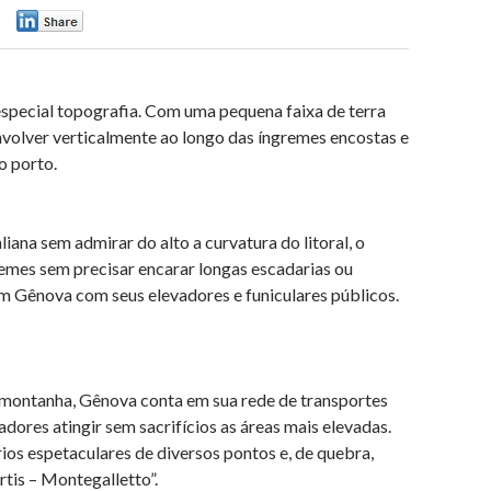
0
special topografia. Com uma pequena faixa de terra
nvolver verticalmente ao longo das íngremes encostas e
o porto.
liana sem admirar do alto a curvatura do litoral, o
remes sem precisar encarar longas escadarias ou
 em Gênova com seus elevadores e funiculares públicos.
 montanha, Gênova conta em sua rede de transportes
ores atingir sem sacrifícios as áreas mais elevadas.
rios espetaculares de diversos pontos e, de quebra,
tis – Montegalletto”.