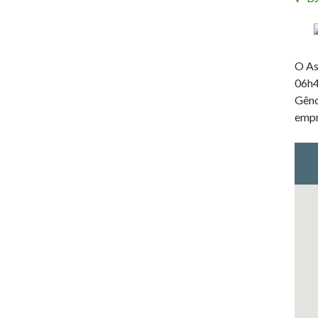
O As
06h4
Gêno
empr