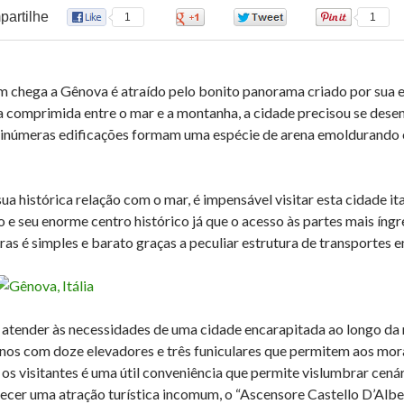
artilhe
1
0
0
1
 chega a Gênova é atraído pelo bonito panorama criado por sua e
a comprimida entre o mar e a montanha, a cidade precisou se dese
 inúmeras edificações formam uma espécie de arena emoldurando 
ua histórica relação com o mar, é impensável visitar esta cidade ita
o e seu enorme centro histórico já que o acesso às partes mais íng
iras é simples e barato graças a peculiar estrutura de transportes
 atender às necessidades de uma cidade encarapitada ao longo da
nos com doze elevadores e três funiculares que permitem aos morad
 os visitantes é uma útil conveniência que permite vislumbrar cená
ecer uma atração turística incomum, o “Ascensore Castello D’Alber