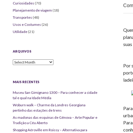
Curiosidades
(70)
Comp
Planejamento de viagem
(18)
Transportes
(48)
Usos e Costumes
(26)
Quem
Utilidade
(21)
plan
suas
ARQUIVOS
Arquivos
Por s
port
lade
MAIS RECENTES
Museu San Gimignano 1300 – Para conhecer a cidade
tal e qual na Idade Média
Woburn walk – Charme da Londres Georgiana
Para
pertinho das estações de trens
urba
As madonas das esquinas de Gênova – Arte Popular e
Para
Tradição a Céu Aberto
conh
Shopping Aéroville em Roissy – Alternativa para