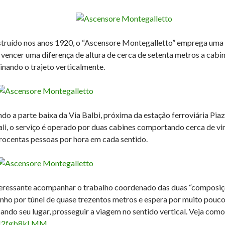
truído nos anos 1920, o “Ascensore Montegalletto” emprega uma te
 vencer uma diferença de altura de cerca de setenta metros a cab
inando o trajeto verticalmente.
ndo a parte baixa da Via Balbi, próxima da estação ferroviária Pia
li, o serviço é operado por duas cabines comportando cerca de v
rocentas pessoas por hora em cada sentido.
teressante acompanhar o trabalho coordenado das duas “composi
nho por túnel de quase trezentos metros e espera por muito pouco
ando seu lugar, prosseguir a viagem no sentido vertical. Veja como
J2fgb8kLMM