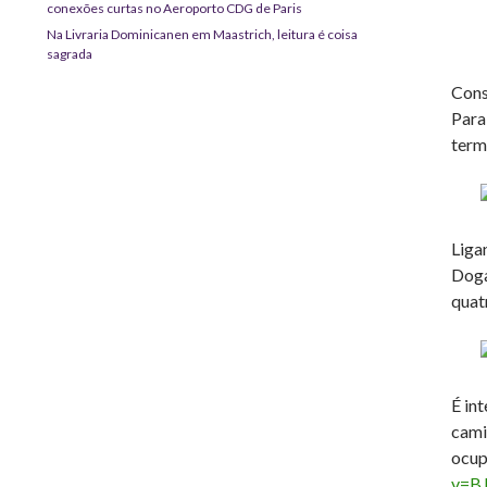
conexões curtas no Aeroporto CDG de Paris
Na Livraria Dominicanen em Maastrich, leitura é coisa
sagrada
Cons
Para
term
Liga
Doga
quat
É in
cami
ocup
v=B