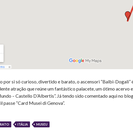
o por si só curioso, divertido e barato, o ascensori “Balbi-Dogali
lente atração que reúne um fantástico palacete, um ótimo acervo e
undo – Castello D’Albertis”. Já tendo sido comentado aqui no blo
til passe “Card Musei di Genova”.
RATO
ITÁLIA
MUSEU