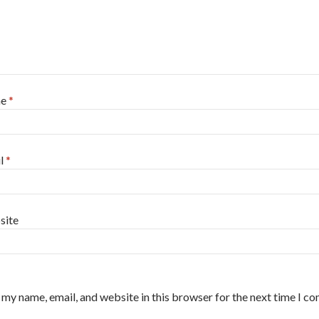
me
*
l
*
site
 my name, email, and website in this browser for the next time I c