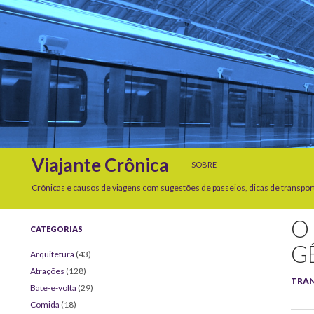
SKIP TO CONTENT
Search
Viajante Crônica
SOBRE
Crônicas e causos de viagens com sugestões de passeios, dicas de transpor
O
CATEGORIAS
G
Arquitetura
(43)
Atrações
(128)
TRA
Bate-e-volta
(29)
Comida
(18)