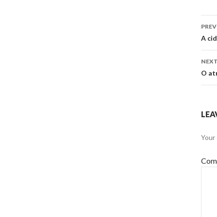
Po
PREV
na
A ci
NEXT
O at
LEA
Your 
Com