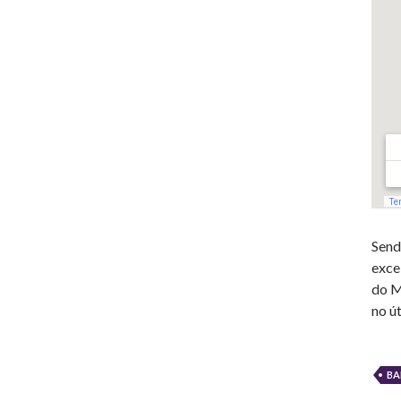
Send
exce
do M
no ú
BA