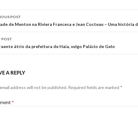
st
IOUS POST
vigation
dade de Menton na Riviera Francesa e Jean Cocteau – Uma história 
 POST
raente átrio da prefeitura de Haia, vulgo Palácio de Gelo
VE A REPLY
email address will not be published.
Required fields are marked
*
ment
*