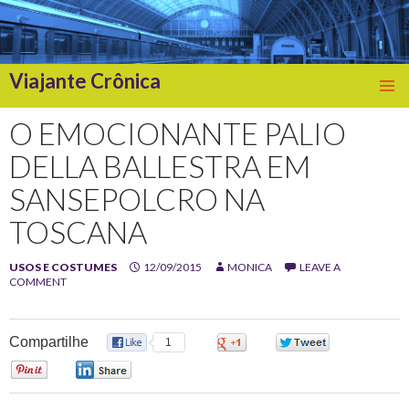
Viajante Crônica
SKIP
TO
O EMOCIONANTE PALIO
CONTENT
DELLA BALLESTRA EM
SANSEPOLCRO NA
TOSCANA
USOS E COSTUMES
12/09/2015
MONICA
LEAVE A
COMMENT
Compartilhe
1
0
0
0
0