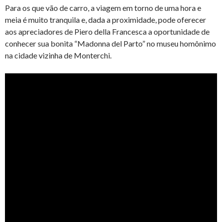
Para os que vão de carro, a viagem em torno de uma hora e
meia é muito tranquila e, dada a proximidade, pode oferecer
aos apreciadores de Piero della Francesca a oportunidade de
conhecer sua bonita “Madonna del Parto” no museu homônimo
na cidade vizinha de Monterchi.