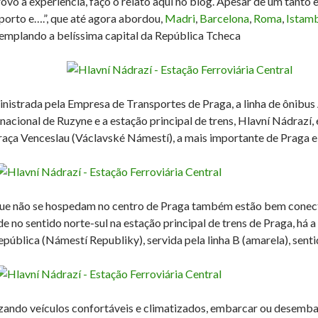
rovo a experiência, faço o relato aqui no blog. Apesar de um tanto 
porto e….”, que até agora abordou,
Madri
,
Barcelona
,
Roma
,
Istam
emplando a belíssima capital da República Tcheca
nistrada pela Empresa de Transportes de Praga, a linha de ônibus 
rnacional de Ruzyne e a estação principal de trens, Hlavní Nádrazí
raça Venceslau (Václavské Námestí), a mais importante de Praga e
ue não se hospedam no centro de Praga também estão bem conecta
de no sentido norte-sul na estação principal de trens de Praga, há 
epública (Námestí Republiky), servida pela linha B (amarela), senti
izando veículos confortáveis e climatizados, embarcar ou desembar