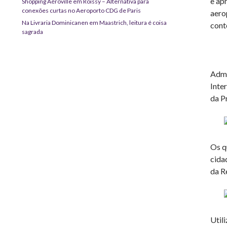
e ap
Shopping Aéroville em Roissy – Alternativa para
conexões curtas no Aeroporto CDG de Paris
aero
Na Livraria Dominicanen em Maastrich, leitura é coisa
cont
sagrada
Admi
Inte
da P
Os q
cida
da R
Util