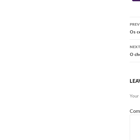
Po
PREV
na
Os c
NEXT
O ch
LEA
Your 
Com