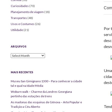
Curiosidades
(70)
Comp
Planejamento de viagem
(18)
Transportes
(48)
Usos e Costumes
(26)
Por 
Utilidade
(21)
serv
desc
desn
ARQUIVOS
Arquivos
Uma 
MAIS RECENTES
cida
Museu San Gimignano 1300 – Para conhecer a cidade
dest
tal e qual na Idade Média
Woburn walk – Charme da Londres Georgiana
pertinho das estações de trens
As madonas das esquinas de Gênova – Arte Popular e
Tend
Tradição a Céu Aberto