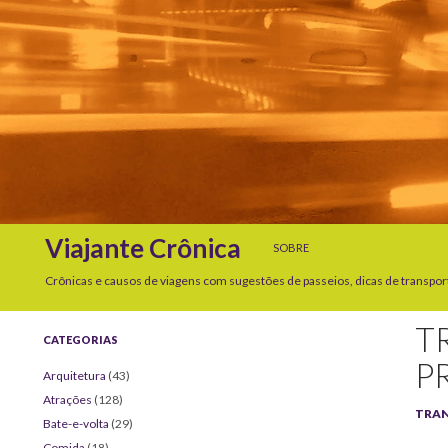
SKIP TO CONTENT
Search
Viajante Crônica
SOBRE
Crônicas e causos de viagens com sugestões de passeios, dicas de transpor
T
CATEGORIAS
P
Arquitetura
(43)
Atrações
(128)
TRA
Bate-e-volta
(29)
Comida
(18)