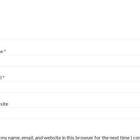
me
*
l
*
site
 my name, email, and website in this browser for the next time I c