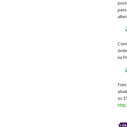
post
pass
alhei
Com 
ônib
na P
Func
atua
os 1
http
B