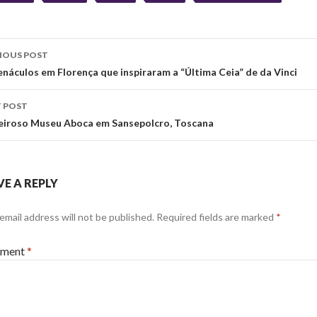
st
IOUS POST
vigation
enáculos em Florença que inspiraram a “Última Ceia” de da Vinci
 POST
eiroso Museu Aboca em Sansepolcro, Toscana
VE A REPLY
email address will not be published.
Required fields are marked
*
ment
*