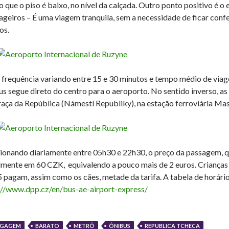
o que o piso é baixo, no nível da calçada. Outro ponto positivo é
ageiros – É uma viagem tranquila, sem a necessidade de ficar confe
os.
frequência variando entre 15 e 30 minutos e tempo médio de viage
us segue direto do centro para o aeroporto. No sentido inverso, as
raça da República (Námestí Republiky), na estação ferroviária Ma
ionando diariamente entre 05h30 e 22h30, o preço da passagem, 
lmente em 60 CZK, equivalendo a pouco mais de 2 euros. Crianças
5 pagam, assim como os cães, metade da tarifa. A tabela de horár
://www.dpp.cz/en/bus-ae-airport-express/
AGAGEM
BARATO
METRÔ
ÔNIBUS
REPUBLICA TCHECA