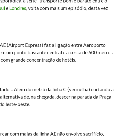
esporádica, a série “transporte bom e barato entre o
bul
e
Londres
, volta com mais um episódio, desta vez
AE (Airport Express) faz a ligação entre Aeroporto
, em um ponto bastante central e a cerca de 600 metros
 com grande concentração de hotéis.
dos: Além do metrô da linha C (vermelha) cortando a
a alternativa de, na chegada, descer na parada da Praça
do leste-oeste.
car com malas da linha AE não envolve sacrifício,