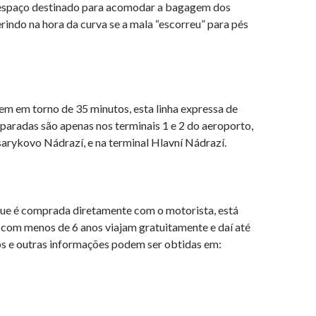
 o espaço destinado para acomodar a bagagem dos
rindo na hora da curva se a mala “escorreu” para pés
m em torno de 35 minutos, esta linha expressa de
 paradas são apenas nos terminais 1 e 2 do aeroporto,
sarykovo Nádrazí, e na terminal Hlavní Nádrazí.
que é comprada diretamente com o motorista, está
 com menos de 6 anos viajam gratuitamente e daí até
ios e outras informações podem ser obtidas em: