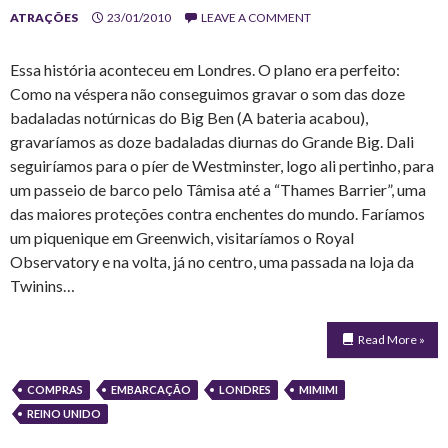
ATRAÇÕES
23/01/2010
LEAVE A COMMENT
Essa história aconteceu em Londres. O plano era perfeito:
Como na véspera não conseguimos gravar o som das doze
badaladas notúrnicas do Big Ben (A bateria acabou),
gravaríamos as doze badaladas diurnas do Grande Big. Dali
seguiríamos para o píer de Westminster, logo ali pertinho, para
um passeio de barco pelo Tâmisa até a “Thames Barrier”, uma
das maiores proteções contra enchentes do mundo. Faríamos
um piquenique em Greenwich, visitaríamos o Royal
Observatory e na volta, já no centro, uma passada na loja da
Twinins…
Read More »
COMPRAS
EMBARCAÇÃO
LONDRES
MIMIMI
REINO UNIDO