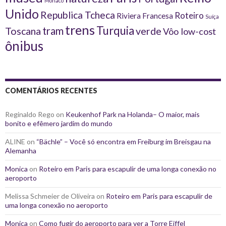
Mônaco
Unido
Republica Tcheca
Roteiro
Riviera Francesa
Suíça
trens
Turquia
tram
Toscana
verde
Vôo low-cost
ônibus
COMENTÁRIOS RECENTES
Reginaldo Rego
on
Keukenhof Park na Holanda– O maior, mais
bonito e efêmero jardim do mundo
ALINE
on
“Bächle” – Você só encontra em Freiburg im Breisgau na
Alemanha
Monica
on
Roteiro em Paris para escapulir de uma longa conexão no
aeroporto
Melissa Schmeier de Oliveira
on
Roteiro em Paris para escapulir de
uma longa conexão no aeroporto
Monica
on
Como fugir do aeroporto para ver a Torre Eiffel