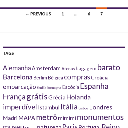
Posts
← PREVIOUS
1
…
6
7
navigation
TAGS
barato
Alemanha
Amsterdam
bagagem
Atenas
compras
Barcelona
Croácia
Berlim
Bélgica
Espanha
embarcação
Escócia
Emilia Romagna
grátis
França
Holanda
Grécia
Itália
imperdível
Londres
Istambul
Lisboa
monumentos
metrô
MAPA
Madri
mimimi
museu
Reino
Paris
natureza
Portugal