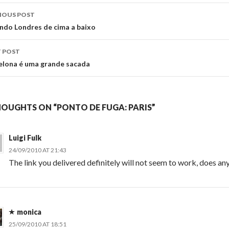
st
IOUS POST
vigation
ndo Londres de cima a baixo
 POST
elona é uma grande sacada
HOUGHTS ON “PONTO DE FUGA: PARIS”
Luigi Fulk
24/09/2010 AT 21:43
The link you delivered definitely will not seem to work, does a
monica
25/09/2010 AT 18:51