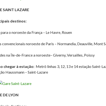
E SAINT LAZARE
cipais destinos:
para o noroeste da França – Le Havre, Rouen
s convencionais noroeste de Paris – Normandia, Deauville, Mont S
des na Île-de-France a noroeste– Giverny, Versailles, Poissy
 chegar à estação:
Metrô linhas 3, 12, 13 e 14 estação Saint-La
ção Haussmann – Saint-Lazare
E DE LYON