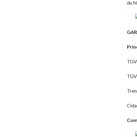
du N
GAR
Prin
TGVs
TGV 
Tren
Cida
Como