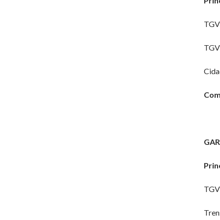
Prin
TGV 
TGV 
Cida
Como
GAR
Prin
TGV 
Tren