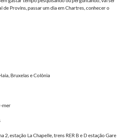
 Sem gastar tempo pesquisando ou perguntando, vai ser
l de Provins, passar um dia em Chartres, conhecer o
aia, Bruxelas e Colônia
r-mer
s
ha 2, estação La Chapelle, trens RER B e D estação Gare