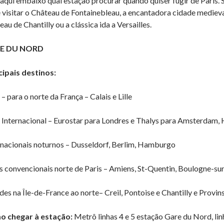
 aqui embaixo qual estação procurar quando quiser fugir de Paris.
 visitar o Château de Fontainebleau, a encantadora cidade medieva
au de Chantilly ou a clássica ida a Versailles.
E DU NORD
cipais destinos:
 para o norte da França – Calais e Lille
Internacional – Eurostar para Londres e Thalys para Amsterdam, H
rnacionais noturnos – Dusseldorf, Berlim, Hamburgo
s convencionais norte de Paris – Amiens, St-Quentin, Boulogne-su
des na Île-de-France ao norte– Creil, Pontoise e Chantilly e Provin
 chegar à estação:
Metrô linhas 4 e 5 estação Gare du Nord, lin