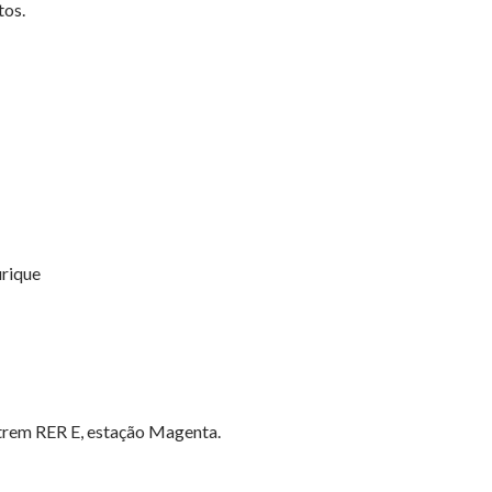
tos.
urique
e trem RER E, estação Magenta.