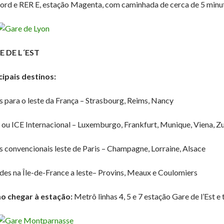
ord e RER E, estação Magenta, com caminhada de cerca de 5 minu
E DE L´EST
cipais destinos:
 para o leste da França – Strasbourg, Reims, Nancy
ou ICE Internacional – Luxemburgo, Frankfurt, Munique, Viena, Z
s convencionais leste de Paris – Champagne, Lorraine, Alsace
des na Île-de-France a leste– Provins, Meaux e Coulomiers
 chegar à estação:
Metrô linhas 4, 5 e 7 estação Gare de l’Est 