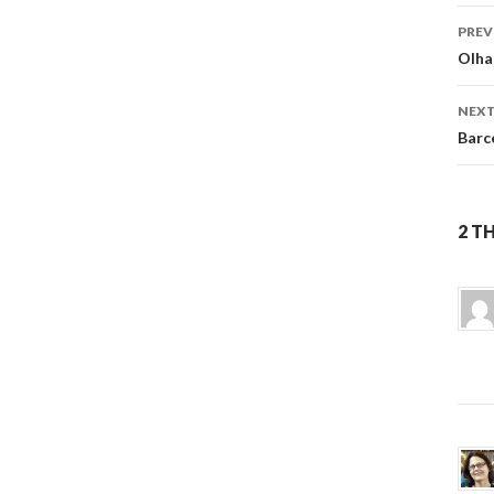
Po
PREV
na
Olha
NEXT
Barc
2 T