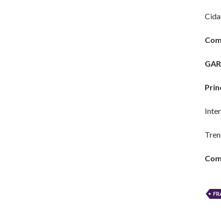
Cida
Como
GAR
Prin
Inte
Tren
Como
FR