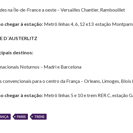
des na Île-de-France a oeste – Versailles Chantier, Rambouillet
 chegar à estação:
Metrô linhas 4, 6, 12 e13 estação Montpar
E D´AUSTERLITZ
cipais destinos:
rnacionais Noturnos – Madri e Barcelona
s convencionais para o centro da França – Orleans, Limoges, Blois 
 chegar à estação:
Metrô linhas 5 e 10 e trem RER C, estação Ga
ANÇA
PARIS
TRENS