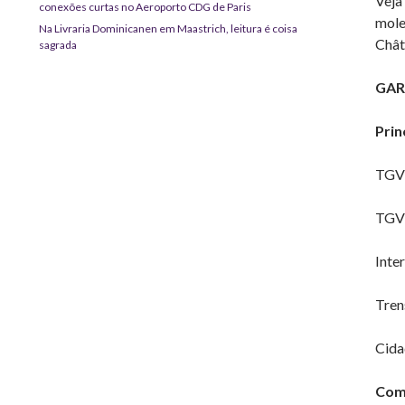
Veja
conexões curtas no Aeroporto CDG de Paris
mole
Na Livraria Dominicanen em Maastrich, leitura é coisa
Châte
sagrada
GAR
Prin
TGV –
TGV 
Inte
Tren
Cida
Como