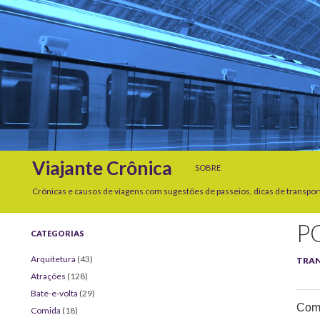
SKIP TO CONTENT
Search
Viajante Crônica
SOBRE
Crônicas e causos de viagens com sugestões de passeios, dicas de transpor
P
CATEGORIAS
Arquitetura
(43)
TRA
Atrações
(128)
Bate-e-volta
(29)
Comp
Comida
(18)