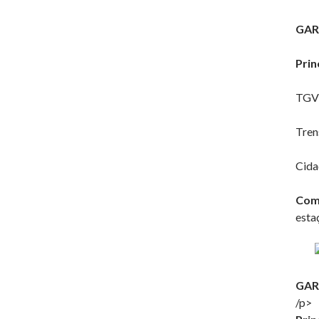
GAR
Prin
TGV 
Tren
Cida
Como
esta
GAR
/p>