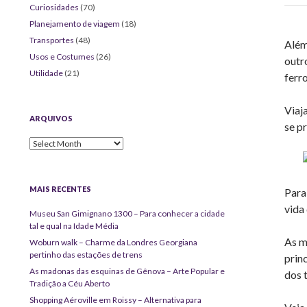
Curiosidades
(70)
Planejamento de viagem
(18)
Transportes
(48)
Além
Usos e Costumes
(26)
outr
Utilidade
(21)
ferr
Viaj
ARQUIVOS
se p
Arquivos
MAIS RECENTES
Para
vida
Museu San Gimignano 1300 – Para conhecer a cidade
tal e qual na Idade Média
As m
Woburn walk – Charme da Londres Georgiana
pertinho das estações de trens
prin
As madonas das esquinas de Gênova – Arte Popular e
dos t
Tradição a Céu Aberto
Shopping Aéroville em Roissy – Alternativa para