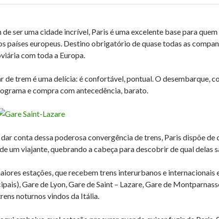
 de ser uma cidade incrível, Paris é uma excelente base para que
os países europeus. Destino obrigatório de quase todas as compa
oviária com toda a Europa.
ar de trem é uma delícia: é confortável, pontual. O desembarque, c
rograma e compra com antecedência, barato.
 dar conta dessa poderosa convergência de trens, Paris dispõe de di
 de um viajante, quebrando a cabeça para descobrir de qual delas sa
aiores estações, que recebem trens interurbanos e internacionais e
cipais), Gare de Lyon, Gare de Saint – Lazare, Gare de Montparnasse
rens noturnos vindos da Itália.