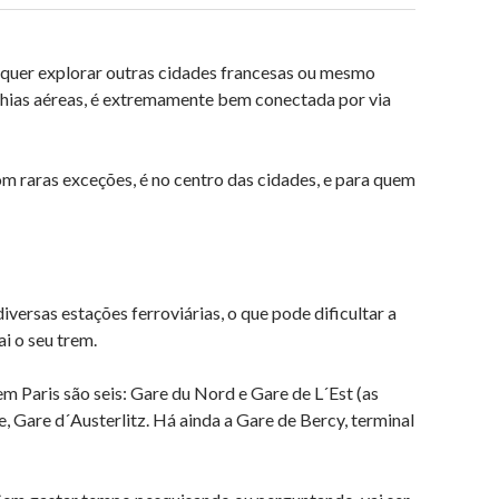
m quer explorar outras cidades francesas ou mesmo
nhias aéreas, é extremamente bem conectada por via
om raras exceções, é no centro das cidades, e para quem
versas estações ferroviárias, o que pode dificultar a
i o seu trem.
m Paris são seis: Gare du Nord e Gare de L´Est (as
, Gare d´Austerlitz. Há ainda a Gare de Bercy, terminal