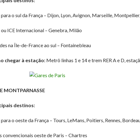
cipais destinos:
para o sul da França – Dijon, Lyon, Avignon, Marseille, Montpellie
ou ICE Internacional – Genebra, Milão
des na Île-de-France ao sul – Fontainebleau
 chegar à estação:
Metrô linhas 1 e 14 e trem RER A e D, estaç
E MONTPARNASSE
cipais destinos:
para o oeste da França – Tours, LeMans, Poitiers, Rennes, Bordeaux
s convencionais oeste de Paris – Chartres