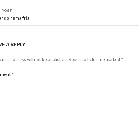
 POST
ando numa fria
VE A REPLY
email address will not be published.
Required fields are marked
*
ment
*