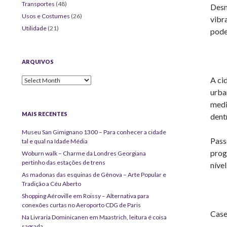
Transportes
(48)
Desn
Usos e Costumes
(26)
vibr
Utilidade
(21)
pode
ARQUIVOS
A ci
Arquivos
urba
medi
MAIS RECENTES
dent
Museu San Gimignano 1300 – Para conhecer a cidade
Pass
tal e qual na Idade Média
prog
Woburn walk – Charme da Londres Georgiana
pertinho das estações de trens
níve
As madonas das esquinas de Gênova – Arte Popular e
Tradição a Céu Aberto
Shopping Aéroville em Roissy – Alternativa para
conexões curtas no Aeroporto CDG de Paris
Case
Na Livraria Dominicanen em Maastrich, leitura é coisa
sagrada