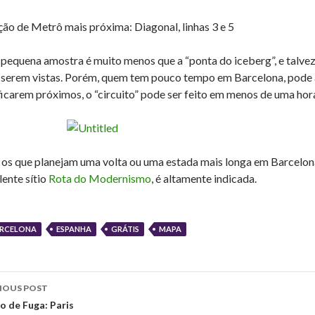
ção de Metrô mais próxima: Diagonal, linhas 3 e 5
 pequena amostra é muito menos que a “ponta do iceberg”, e talvez
 serem vistas. Porém, quem tem pouco tempo em Barcelona, pode a
ficarem próximos, o “circuito” pode ser feito em menos de uma hor
 os que planejam uma volta ou uma estada mais longa em Barcelona
lente sítio
Rota do Modernismo
, é altamente indicada.
RCELONA
ESPANHA
GRÁTIS
MAPA
st
IOUS POST
vigation
o de Fuga: Paris