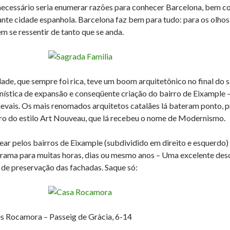
ecessário seria enumerar razões para conhecer Barcelona, bem com
ante cidade espanhola. Barcelona faz bem para tudo: para os olhos,
m se ressentir de tanto que se anda.
dade, que sempre foi rica, teve um boom arquitetônico no final do s
nística de expansão e conseqüente criação do bairro de Eixample 
evais. Os mais renomados arquitetos catalães lá bateram ponto, pr
ro do estilo Art Nouveau, que lá recebeu o nome de Modernismo.
ear pelos bairros de Eixample (subdividido em direito e esquerdo)
rama para muitas horas, dias ou mesmo anos – Uma excelente descu
l de preservação das fachadas. Saque só:
s Rocamora – Passeig de Gràcia, 6-14