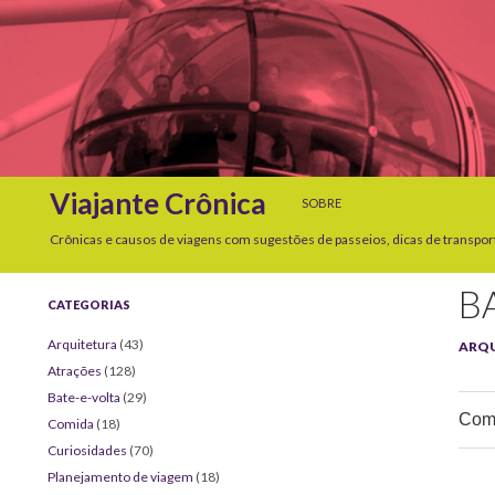
SKIP TO CONTENT
Search
Viajante Crônica
SOBRE
Crônicas e causos de viagens com sugestões de passeios, dicas de transpor
B
CATEGORIAS
Arquitetura
(43)
ARQ
Atrações
(128)
Bate-e-volta
(29)
Comp
Comida
(18)
Curiosidades
(70)
Planejamento de viagem
(18)