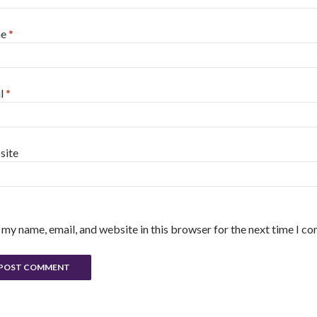
me
*
l
*
site
 my name, email, and website in this browser for the next time I c