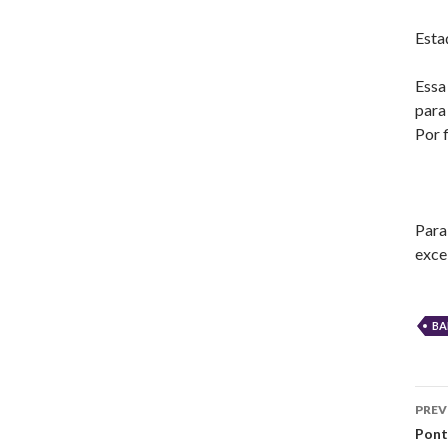
Esta
Essa
para
Por 
Para
exce
BA
Po
PREV
na
Pont