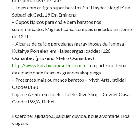
de especiarias e de café.
– Lojas com artigos super baratos é a “Haydar Nargile” na
Sobacilek Cad., 19 Em Eminonu
– Copos típicos para chá e bem baratos nos
supermercados Migros ( caixa com seis unidades em torno
de 12TL)
– Xícaras de café e porcelanas maravilhosas da famosa
Kutahya Porselen, em Halascargazi caddesi,126
Osmanbey (próximo Metrô Osmanbey)
http://www.kutahyaporselen.com.tr
– na parte moderna
da cidade,onde ficam os grandes shoppings
– Presentes mais ou menos baratos – Myth Arts, Istiklal
Caddesi,180
Loja de Azeite em Laleli – Laleli Olive Shop – Cevdet Oasa
Caddesi 97/A, Bebek
Espero ter ajudado.Qualquer dúvida, fique à vontade. Boa
viagem.