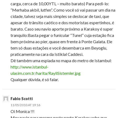
carga, cerca de 10,00YTL – muito barato) Para pedi-lo:
“Merhaba akbil, lutfen”. Como você só vai passar um dia na
cidade, talvez seja mais simples se deslocar de taxi, que
apesar do trânsito caótico e dos motoristas espertinhos, é
barato. Caso seu navio aporte próximo a Karakoy é super
tranquilo:Basta pegar o funicular “Tunel” cuja estação fica
bem próxima ao píer, quase em frente à Ponte Galata. Ele
tem só duas estações e você desembarca em Beyoglu,
praticamente na cara da Istiklal Caddesi.
Dê também uma espiada no mapa do metro de Istambul:
http://www.istanbul-
ulasim.com.tr/harita/RayliSistemler.jpg
Qualquer dúvida, é só falar.
Fabio Scotti
11/05/2010 AT 19:16
Oi Monica !!!
Meu navio para mesmo neste porto,Karakoy,acho que