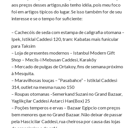
aos preços desses artigos,não tenho idéia, pois meu foco
foi em artigos típicos do lugar. Se isso também for de seu
interesse e se o tempo for suficiente:
– Cachecóis de seda com estampa de caligrafia otomana –
Ipek, Istiklal Caddesi 120, tram: Kabatas mais funicular
para Taksim
– Loja de presentes modernos – Istanbul Modern Gift
Shop – Meclis-i Mebusan Caddesi, Karaköy
– Mercado de pulgas de Ortakoy, fins de semana próximo
à Mesquita.
– Maravilhosas louças – “Pasabahce” – Istiklal Caddesi
314, outlet na mesma rua,no 150
– Roupas otomanas –Semerkand Suzani no Grand Bazaar,
Yaglikçilar Caddesi Astarci Han(Box) 25
– Poções temperos e ervas – Bazaar Egipcio com preços
bem menores que no Grand Bazaar. Não deixar de passar
pela Hascicilar Caddesi, rua cheirosa por causa das lojas