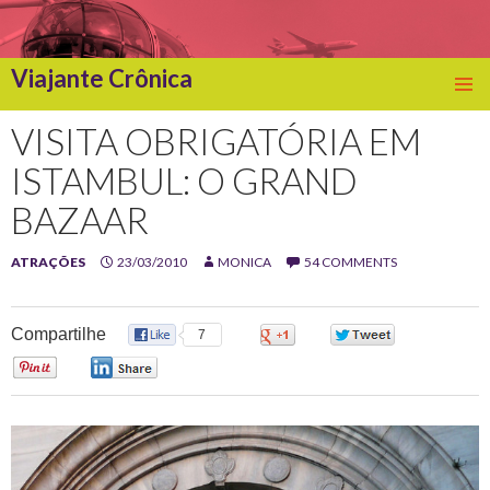
Viajante Crônica
SKIP
TO
VISITA OBRIGATÓRIA EM
CONTENT
ISTAMBUL: O GRAND
BAZAAR
ATRAÇÕES
23/03/2010
MONICA
54 COMMENTS
Compartilhe
7
0
0
0
0