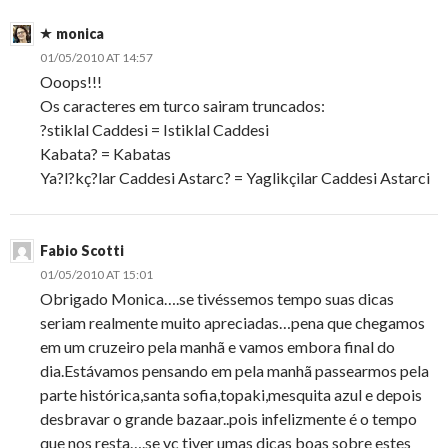
monica
01/05/2010 AT 14:57
Ooops!!!
Os caracteres em turco sairam truncados:
?stiklal Caddesi = Istiklal Caddesi
Kabata? = Kabatas
Ya?l?kç?lar Caddesi Astarc? = Yaglikçilar Caddesi Astarci
Fabio Scotti
01/05/2010 AT 15:01
Obrigado Monica….se tivéssemos tempo suas dicas
seriam realmente muito apreciadas…pena que chegamos
em um cruzeiro pela manhã e vamos embora final do
dia.Estávamos pensando em pela manhã passearmos pela
parte histórica,santa sofia,topaki,mesquita azul e depois
desbravar o grande bazaar..pois infelizmente é o tempo
que nos resta….se vc tiver umas dicas boas sobre estes