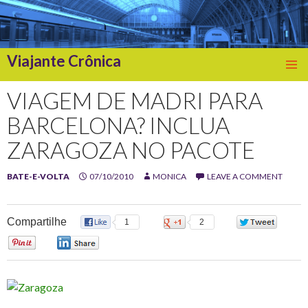
Viajante Crônica
SKIP
TO
VIAGEM DE MADRI PARA
CONTENT
BARCELONA? INCLUA
ZARAGOZA NO PACOTE
BATE-E-VOLTA
07/10/2010
MONICA
LEAVE A COMMENT
Compartilhe
1
2
0
0
0