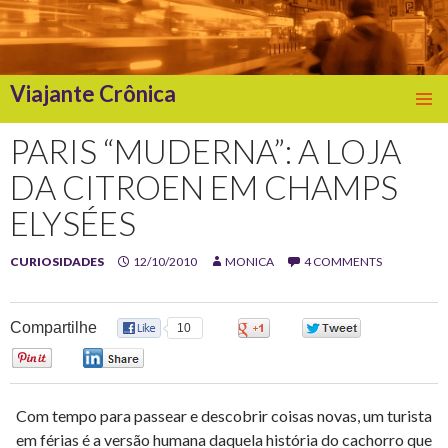
Viajante Crônica
SKIP
TO
PARIS “MUDERNA”: A LOJA
CONTENT
DA CITROEN EM CHAMPS
ELYSÉES
CURIOSIDADES
12/10/2010
MONICA
4 COMMENTS
Compartilhe
10
0
0
0
0
Com tempo para passear e descobrir coisas novas, um turista
em férias é a versão humana daquela história do cachorro que