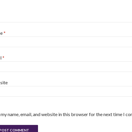
me
*
l
*
site
 my name, email, and website in this browser for the next time I c