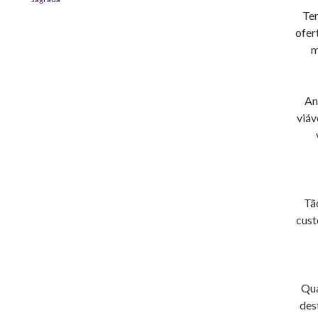
Ten
ofer
m
An
viáv
Tã
cust
Qua
des