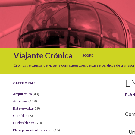
SKIP TO CONTENT
Search
Viajante Crônica
SOBRE
Crônicas e causos de viagens com sugestões de passeios, dicas de transpor
E
CATEGORIAS
Arquitetura
(43)
PLAN
Atrações
(128)
Bate-e-volta
(29)
Comp
Comida
(18)
Curiosidades
(70)
Planejamento de viagem
(18)
Uma