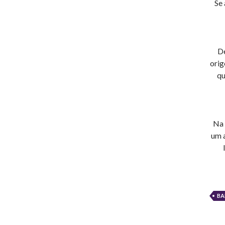
Se 
De
orig
qu
Na 
um a
BA