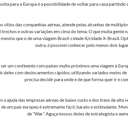
volta para a Europa é a possibilidade de voltar para casa partind
s sítios das companhias aéreas, atende pelas alcunhas de múltiplos t
i trechos e outras variações em cima do tema. O que muita gente 
o mesmo que o de uma viagem Brasil-cidade X/cidade X-Brasil. Opt
outra, é possível conhecer pelo menos dois luga
 ser um continente com países muito próximos uma viagem à Europ
s deles com deslocamentos rápidos, utilizando variados meios de
precisa decidir para onde e de que forma quer ir e c
 a ajuda das empresas aéreas de baixo custo e dos trens de alta
 de um país europeu é extremante fácil, barato e estimulante. Mo
de “War”. Aguça nossos dotes de estrategista e aum