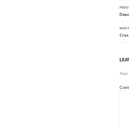
Po
PREV
na
Depo
NEXT
Cruz
LEA
Your 
Com