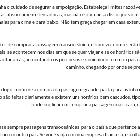
ha o cuidado de segurar a empolgação. Estabeleça limites razoáv
tas absurdamente tentadoras, mas não é por causa disso que você 
alas para cima e para baixo. Não tem graça chegar em casa extenu
tes de comprar a passagem transoceânica, é bom ver como serão fei
eis, se acontecem nos dias em que se quer viajar e se os horários s
voltar atrás, aumentando os percursos e diminuindo o tempo para 
caminho, chegando por onde se pret
o logo confirme a compra da passagem grande, parta para as inter
o são feitas diariamente e existem uns horários bem cascudos, tip
pode implicar em comprar a passagem mais cara, ou
se sempre passagens transoceânicas para o país a que pertence a
tino em outro país. Se você viaja em uma empresa francesa, escolha