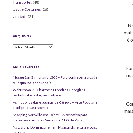
Transportes
(48)
Usos e Costumes
(26)
Utilidade
(21)
No
mult
ARQUIVOS
é 
Arquivos
MAIS RECENTES
Por
mai
Museu San Gimignano 1300 – Para conhecer a cidade
tal e qual na Idade Média
Woburn walk – Charme da Londres Georgiana
pertinho das estações de trens
As madonas das esquinas de Gênova – Arte Popular e
Com
Tradição a Céu Aberto
mais
Shopping Aéroville em Roissy – Alternativa para
conexões curtas no Aeroporto CDG de Paris
Na Livraria Dominicanen em Maastrich, leitura é coisa
sagrada