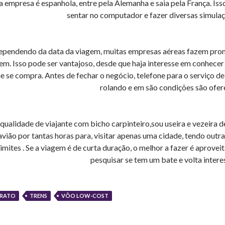
a empresa é espanhola, entre pela Alemanha e saia pela França. Is
sentar no computador e fazer diversas simulaç
pendendo da data da viagem, muitas empresas aéreas fazem prom
em. Isso pode ser vantajoso, desde que haja interesse em conhece
e se compra. Antes de fechar o negócio, telefone para o serviço d
rolando e em são condições são ofer
qualidade de viajante com bicho carpinteiro,sou useira e vezeira
vião por tantas horas para, visitar apenas uma cidade, tendo outra
limites . Se a viagem é de curta duração, o melhor a fazer é aprove
pesquisar se tem um bate e volta interes
RATO
TRENS
VÔO LOW-COST