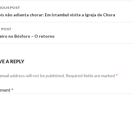
st
IOUS POST
vigation
is não adianta chorar: Em Istambul visite a Igreja de Chora
 POST
eiro no Bósforo – O retorno
VE A REPLY
email address will not be published.
Required fields are marked
*
ment
*