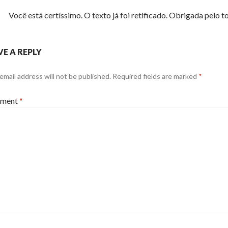
Você está certíssimo. O texto já foi retificado. Obrigada pelo t
VE A REPLY
email address will not be published.
Required fields are marked
*
ment
*