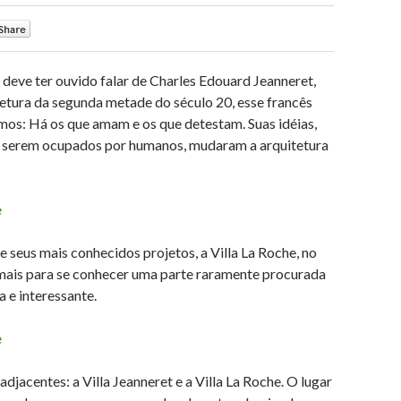
0
eve ter ouvido falar de Charles Edouard Jeanneret,
tetura da segunda metade do século 20, esse francês
mos: Há os que amam e os que detestam. Suas idéias,
ra serem ocupados por humanos, mudaram a arquitetura
 seus mais conhecidos projetos, a Villa La Roche, no
 mais para se conhecer uma parte raramente procurada
a e interessante.
acentes: a Villa Jeanneret e a Villa La Roche. O lugar