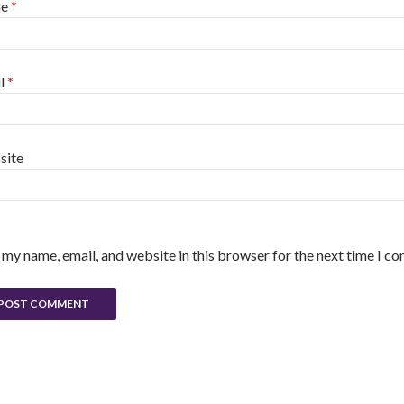
me
*
l
*
site
 my name, email, and website in this browser for the next time I c