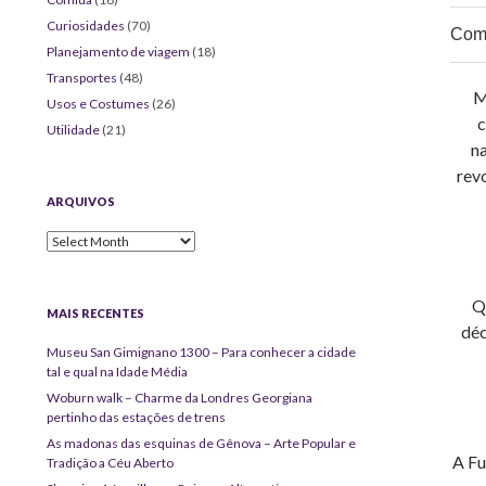
Curiosidades
(70)
Comp
Planejamento de viagem
(18)
Transportes
(48)
M
Usos e Costumes
(26)
c
Utilidade
(21)
na
rev
ARQUIVOS
Arquivos
Q
MAIS RECENTES
déc
Museu San Gimignano 1300 – Para conhecer a cidade
tal e qual na Idade Média
Woburn walk – Charme da Londres Georgiana
pertinho das estações de trens
As madonas das esquinas de Gênova – Arte Popular e
A Fu
Tradição a Céu Aberto