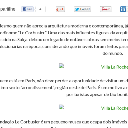
artilhe
4
0
0
0
esmo quem não aprecia arquitetura moderna e contemporânea, já d
odinome “Le Corbusier”. Uma das mais influentes figuras da arqui
scido na Suiça, deixou um legado de notáveis obras sem meios ter
olucionárias na época, considerando que imóveis foram feitos pa
do mundo.
uem está em Paris, não deve perder a oportunidade de visitar um de
imo sexto “arrondissement”, região oeste de Paris. É um motivo a
por turistas apesar de tão bonit
ndação Le Corbusier é um pequeno museu que ocupa dois imóveis adj