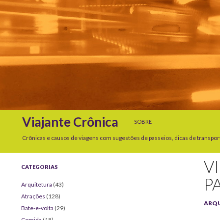
SKIP TO CONTENT
Search
Viajante Crônica
SOBRE
Crônicas e causos de viagens com sugestões de passeios, dicas de transpor
V
CATEGORIAS
P
Arquitetura
(43)
Atrações
(128)
ARQ
Bate-e-volta
(29)
Comida
(18)