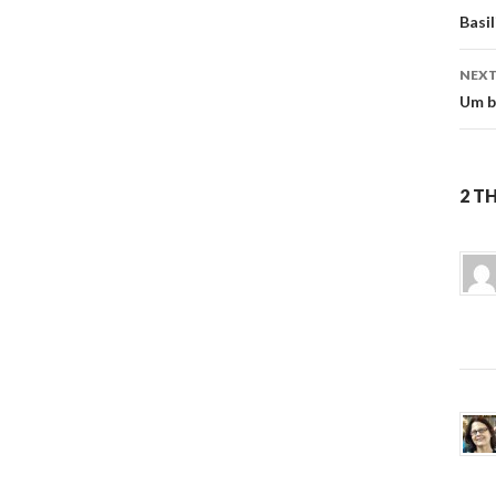
na
Basi
NEXT
Um b
2 T