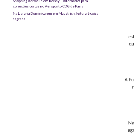
Shopping Aéroville em Roissy – Alternativa para
conexões curtas no Aeroporto CDG de Paris
Na Livraria Dominicanen em Maastrich, leitura é coisa
sagrada
es
qu
A Fu
Na
age