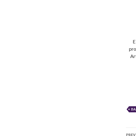
E
pro
Ar
BA
Po
PREV