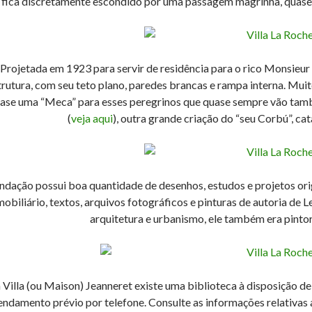
fica discretamente escondido por uma passagem magrinha, quas
Projetada em 1923 para servir de residência para o rico Monsieur 
trutura, com seu teto plano, paredes brancas e rampa interna. Muit
ase uma “Meca” para esses peregrinos que quase sempre vão tamb
(
veja aqui
), outra grande criação do “seu Corbú”, 
ndação possui boa quantidade de desenhos, estudos e projetos ori
mobiliário, textos, arquivos fotográficos e pinturas de autoria de L
arquitetura e urbanismo, ele também era pintor, 
 Villa (ou Maison) Jeanneret existe uma biblioteca à disposição d
ndamento prévio por telefone. Consulte as informações relativas a