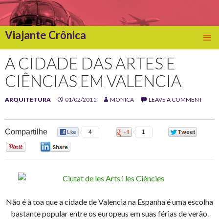
Viajante Crônica
SKIP
TO
A CIDADE DAS ARTES E
CONTENT
CIÊNCIAS EM VALENCIA
ARQUITETURA
01/02/2011
MONICA
LEAVE A COMMENT
Compartilhe
4
1
0
0
0
Não é à toa que a cidade de Valencia na Espanha é uma escolha
bastante popular entre os europeus em suas férias de verão.