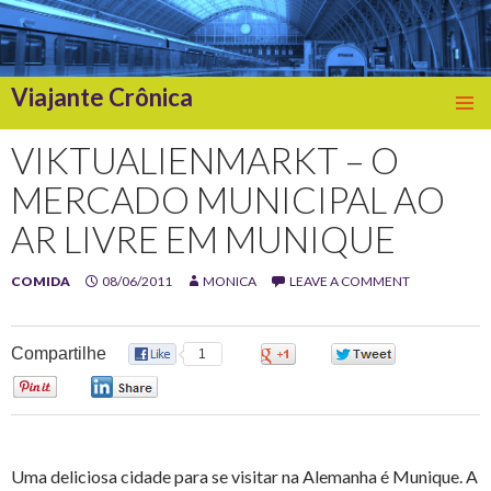
Viajante Crônica
SKIP
TO
VIKTUALIENMARKT – O
CONTENT
MERCADO MUNICIPAL AO
AR LIVRE EM MUNIQUE
COMIDA
08/06/2011
MONICA
LEAVE A COMMENT
Compartilhe
1
0
0
0
0
Uma deliciosa cidade para se visitar na Alemanha é Munique. A