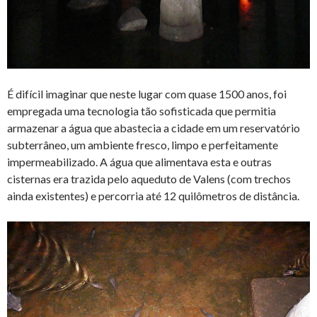
É difícil imaginar que neste lugar com quase 1500 anos, foi
empregada uma tecnologia tão sofisticada que permitia
armazenar a água que abastecia a cidade em um reservatório
subterrâneo, um ambiente fresco, limpo e perfeitamente
impermeabilizado. A água que alimentava esta e outras
cisternas era trazida pelo aqueduto de Valens (com trechos
ainda existentes) e percorria até 12 quilômetros de distância.