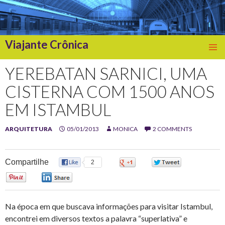
Viajante Crônica
SKIP
TO
YEREBATAN SARNICI, UMA
CONTENT
CISTERNA COM 1500 ANOS
EM ISTAMBUL
ARQUITETURA
05/01/2013
MONICA
2 COMMENTS
Compartilhe
2
0
0
0
0
Na época em que buscava informações para visitar Istambul,
encontrei em diversos textos a palavra “superlativa” e