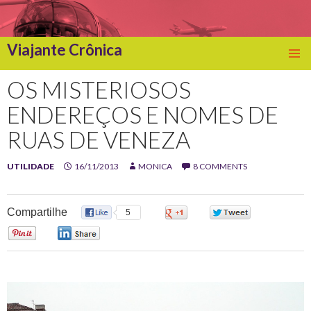
Viajante Crônica
SKIP
TO
OS MISTERIOSOS
CONTENT
ENDEREÇOS E NOMES DE
RUAS DE VENEZA
UTILIDADE
16/11/2013
MONICA
8 COMMENTS
Compartilhe
5
0
0
0
0