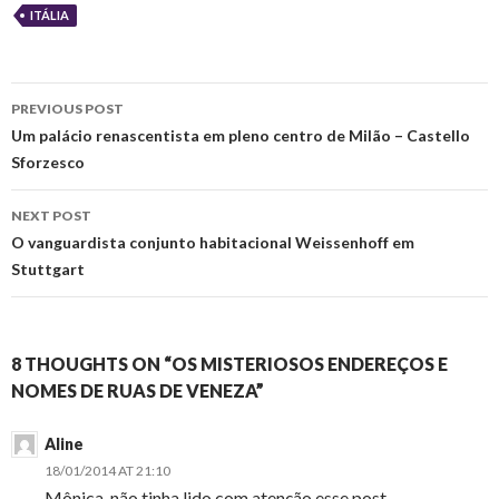
ITÁLIA
Post
PREVIOUS POST
navigation
Um palácio renascentista em pleno centro de Milão – Castello
Sforzesco
NEXT POST
O vanguardista conjunto habitacional Weissenhoff em
Stuttgart
8 THOUGHTS ON “OS MISTERIOSOS ENDEREÇOS E
NOMES DE RUAS DE VENEZA”
Aline
18/01/2014 AT 21:10
Mônica, não tinha lido com atenção esse post.