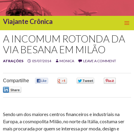
Viajante Crônica
SKIP
TO
A INCOMUM ROTONDA DA
CONTENT
VIA BESANA EM MILÃO
ATRAÇÕES
05/07/2014
MONICA
LEAVE A COMMENT
Compartilhe
0
0
0
0
0
Sendo um dos maiores centros financeiros e industriais na
Europa, a cosmopolita Milão, no norte da Itália, costuma ser
mais procurada por quem se interessa por moda, design e