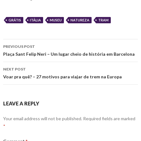
GRÁTIS
ITÁLIA
MUSEU
NATUREZA
TRAM
Post
PREVIOUS POST
navigation
Plaça Sant Felip Neri – Um lugar cheio de história em Barcelona
NEXT POST
Voar pra quê? – 27 motivos para viajar de trem na Europa
LEAVE A REPLY
Your email address will not be published.
Required fields are marked
*