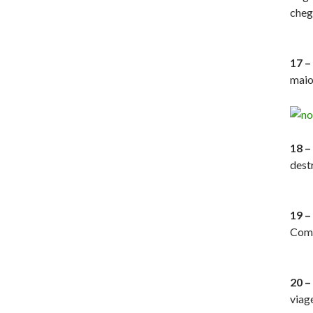
cheg
17 –
maio
18 –
dest
19 
Comp
20 –
viag