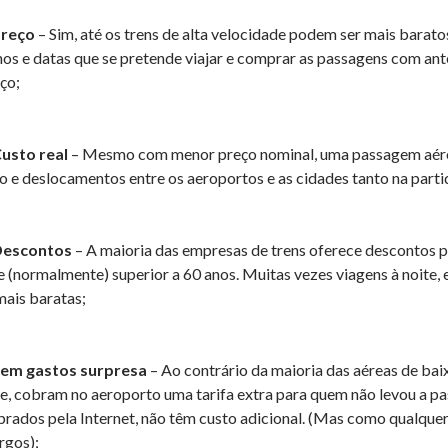
Preço
– Sim, até os trens de alta velocidade podem ser mais barato
hos e datas que se pretende viajar e comprar as passagens com a
iço;
Custo real
– Mesmo com menor preço nominal, uma passagem aére
o e deslocamentos entre os aeroportos e as cidades tanto na part
Descontos
– A maioria das empresas de trens oferece descontos pa
e (normalmente) superior a 60 anos. Muitas vezes viagens à noite,
mais baratas;
Sem gastos surpresa
– Ao contrário da maioria das aéreas de bai
ne, cobram no aeroporto uma tarifa extra para quem não levou a p
rados pela Internet, não têm custo adicional. (Mas como qualque
rgos);