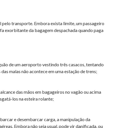
pelo transporte. Embora exista limite, um passageiro
arifa exorbitante da bagagem despachada quando paga
guão de um aeroporto vestindo três casacos, tentando
s das malas não acontece em uma estação de trens;
o alcance das mãos em bagageiros no vagão ou acima
gatá-los na esteira rolante;
barcar e desembarcar carga, a manipulação da
reas. Embora não seja usual, pode vir danificada, ou