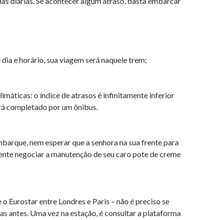
das diárias. Se acontecer algum atraso, basta embarcar
dia e horário, sua viagem será naquele trem;
imáticas: o índice de atrasos é infinitamente inferior
erá completado por um ônibus.
mbarque, nem esperar que a senhora na sua frente para
 tente negociar a manutenção de seu caro pote de creme
o Eurostar entre Londres e Paris – não é preciso se
s antes. Uma vez na estação, é consultar a plataforma