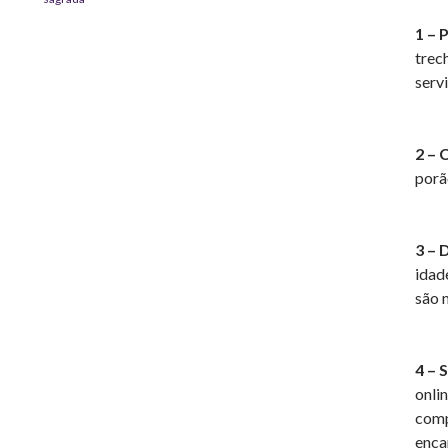
1 – 
trec
serv
2 – 
porã
3 – 
idad
são 
4 – 
onli
comp
enca