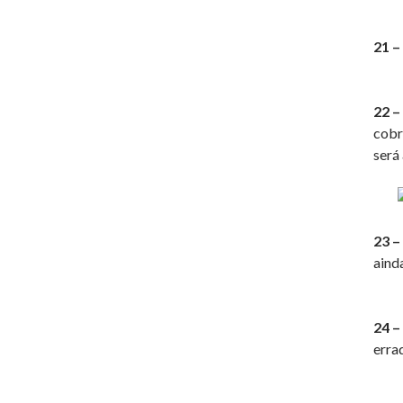
21 –
22 
cobr
será
23 –
aind
24 –
erra