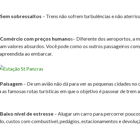
 Sem sobressaltos
– Trens não sofrem turbulências e não aterri
– Comércio com preços humano
s– Diferente dos aeroportos, a m
am valores absurdos. Você pode como os outros passageiros compra
 apreendida ao embarcar.
 Paisagem
– De um avião não dá para ver as pequenas cidades no
a as famosas rotas turísticas em que o objetivo é passear de trem
 Baixo nível de estresse
– Alugar um carro para percorrer pouco
do, custos com combustível, pedágios, estacionamentos e devoluçã