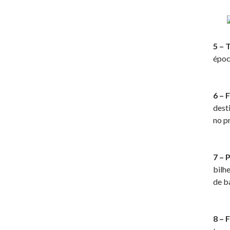
5 – 
époc
6 – 
dest
no p
7 – 
bilh
de b
8 – 