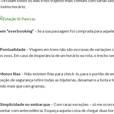
s circulam todos os dias e nos trajetos mais comuns com várias saí
róximo horário;
Sem “overbooking”
– Se a sua passagem foi comprada para aquele 
 Pontualidade
– Viagens em trens não são escravas de variações cl
os voos. Em caso de inoperância de um horário ou rota, o trecho s
Menos filas
– Não existem filas para check-in, para o portão de e
speção de segurança retire todas as bijuterias, desamarre a bota e
ndo mais que cem gramas;
 Simplicidade no embarque
– Com raras exceções – só me ocorre 
sentar com antecedência. Esqueça aquela coisa de chegar duas hora