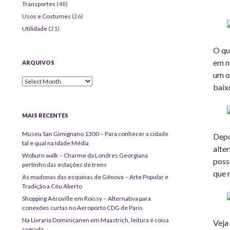
Transportes
(48)
Usos e Costumes
(26)
Utilidade
(21)
O qu
em n
ARQUIVOS
um o
Arquivos
baix
MAIS RECENTES
Museu San Gimignano 1300 – Para conhecer a cidade
Depo
tal e qual na Idade Média
alte
Woburn walk – Charme da Londres Georgiana
poss
pertinho das estações de trens
que 
As madonas das esquinas de Gênova – Arte Popular e
Tradição a Céu Aberto
Shopping Aéroville em Roissy – Alternativa para
conexões curtas no Aeroporto CDG de Paris
Na Livraria Dominicanen em Maastrich, leitura é coisa
Veja
sagrada