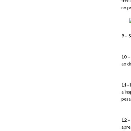
tren
no p
9 – 
10 –
ao d
11– 
a in
pesa
12 –
apre