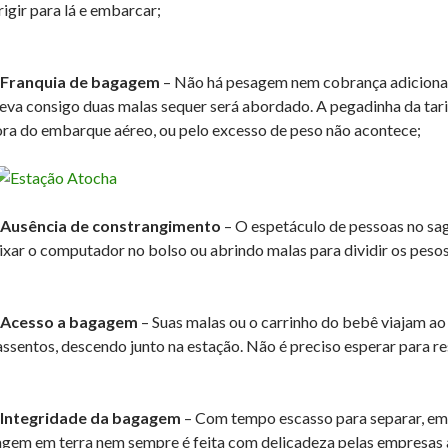
rigir para lá e embarcar;
 Franquia de bagagem
– Não há pesagem nem cobrança adicional 
leva consigo duas malas sequer será abordado. A pegadinha da t
ora do embarque aéreo, ou pelo excesso de peso não acontece;
 Ausência de constrangimento
– O espetáculo de pessoas no sa
ixar o computador no bolso ou abrindo malas para dividir os peso
 Acesso a bagagem
– Suas malas ou o carrinho do bebê viajam a
assentos, descendo junto na estação. Não é preciso esperar para res
 Integridade da bagagem
– Com tempo escasso para separar, em
gem em terra nem sempre é feita com delicadeza pelas empresas aé