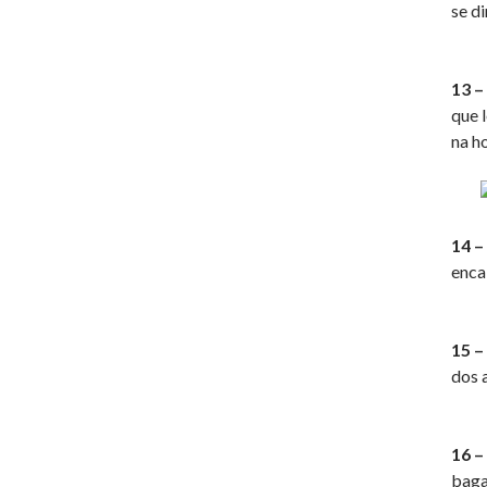
se di
13 –
que 
na h
14 –
enca
15 –
dos 
16 –
baga