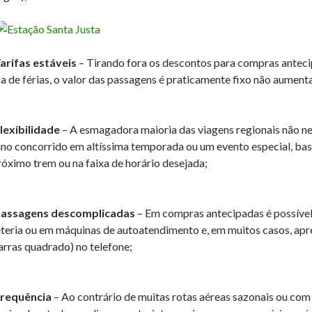
Tarifas estáveis
– Tirando fora os descontos para compras anteci
a de férias, o valor das passagens é praticamente fixo não aume
Flexibilidade
– A esmagadora maioria das viagens regionais não n
ino concorrido em altíssima temporada ou um evento especial, ba
róximo trem ou na faixa de horário desejada;
Passagens descomplicadas
– Em compras antecipadas é possível
eteria ou em máquinas de autoatendimento e, em muitos casos, apr
arras quadrado) no telefone;
Frequência
– Ao contrário de muitas rotas aéreas sazonais ou co