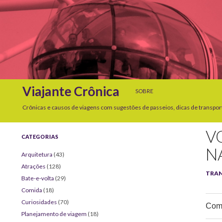
SKIP TO CONTENT
Search
Viajante Crônica
SOBRE
Crônicas e causos de viagens com sugestões de passeios, dicas de transpor
V
CATEGORIAS
N
Arquitetura
(43)
Atrações
(128)
TRA
Bate-e-volta
(29)
Comida
(18)
Curiosidades
(70)
Comp
Planejamento de viagem
(18)