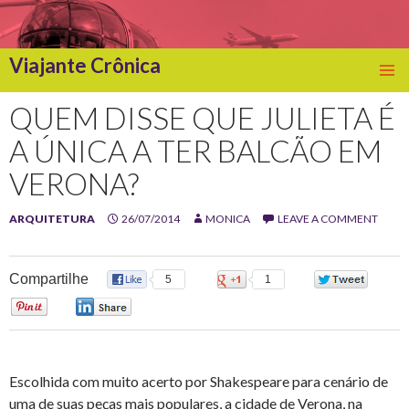
Viajante Crônica
SKIP
TO
QUEM DISSE QUE JULIETA É
CONTENT
A ÚNICA A TER BALCÃO EM
VERONA?
ARQUITETURA
26/07/2014
MONICA
LEAVE A COMMENT
Compartilhe
5
1
0
0
0
Escolhida com muito acerto por Shakespeare para cenário de
uma de suas peças mais populares, a cidade de Verona, na