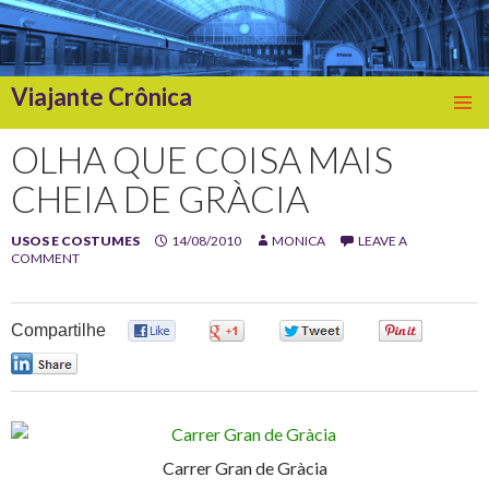
Viajante Crônica
SKIP
TO
OLHA QUE COISA MAIS
CONTENT
CHEIA DE GRÀCIA
USOS E COSTUMES
14/08/2010
MONICA
LEAVE A
COMMENT
Compartilhe
0
0
0
0
0
Carrer Gran de Gràcia