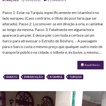
ATRAÇÕES
23/01/2010
2 COMMENTS
Passo 1: Estar na Turquia, especificamente em Istambul e no
lado europeu. (Caso contrário, o título do post teria que ser
alterado). Passo 2: Locomover-se em direção à orla, e caminhar
ao longo da mesma. Passo 3: Fatalmente em alguma hora
aparecerá um píer. E desse píer com toda a certeza sai um
barco para atravessar o Estreito de Bósforo. – A passagem
para o barco custa o mesmo preço que qualquer outro meio de
transporte público na cidade, o bilhete é, inclusive, o mesmo.…
Read More »
BARATO
EMBARCAÇÃO
ISTAMBUL
TURQUIA