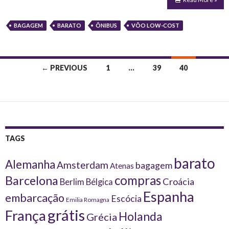
BAGAGEM
BARATO
ÔNIBUS
VÔO LOW-COST
Posts
← PREVIOUS
1
…
39
40
navigation
TAGS
barato
Alemanha
Amsterdam
bagagem
Atenas
compras
Barcelona
Croácia
Berlim
Bélgica
Espanha
embarcação
Escócia
Emilia Romagna
grátis
França
Holanda
Grécia