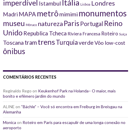
Itália
imperdível
Londres
Istambul
Lisboa
monumentos
metrô
MAPA
Madri
mimimi
museu
Reino
Paris
natureza
Portugal
Mônaco
Unido
Republica Tcheca
Roteiro
Riviera Francesa
Suíça
trens
Turquia
tram
Toscana
verde
Vôo low-cost
ônibus
COMENTÁRIOS RECENTES
Reginaldo Rego
on
Keukenhof Park na Holanda– O maior, mais
bonito e efêmero jardim do mundo
ALINE
on
“Bächle” – Você só encontra em Freiburg im Breisgau na
Alemanha
Monica
on
Roteiro em Paris para escapulir de uma longa conexão no
aeroporto