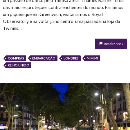
um passeio de barco pelo Tâmisa até a “Thames Barrier”, uma
das maiores proteções contra enchentes do mundo. Faríamos
um piquenique em Greenwich, visitaríamos o Royal
Observatory e na volta, já no centro, uma passada na loja da
Twinins…
Read More »
COMPRAS
EMBARCAÇÃO
LONDRES
MIMIMI
REINO UNIDO